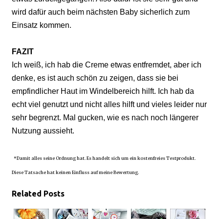
wird dafür auch
bei
m nächsten Baby sicherlich zu
m
Einsatz kommen.
FAZIT
Ich weiß
, ich ha
b die
Creme etwas entfremdet, aber ich
denke, es ist auch schön zu ze
igen, dass sie bei
empfindlicher
Haut im Windelbereich hilft. Ich hab da
echt viel genut
zt und nicht alles hilft
und vieles leider nur
sehr begrenzt. Mal gucken, wie es nach noch längerer
Nutzung aussieht.
*Damit alles seine Ordnung hat. Es handelt sich um ein kostenfreies Testprodukt.
Diese Tatsache hat keinen Einfluss auf meine Bewertung.
Related Posts