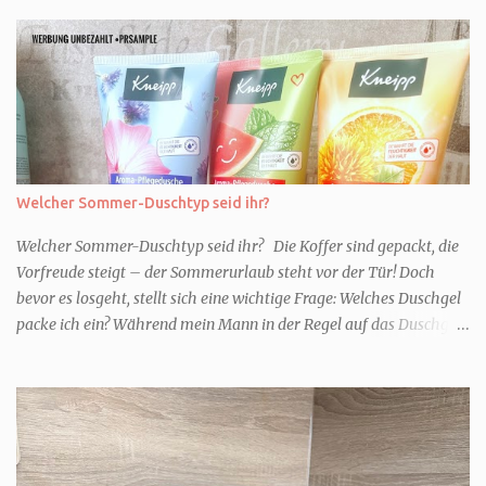
Welcher Sommer-Duschtyp seid ihr?
Welcher Sommer-Duschtyp seid ihr? Die Koffer sind gepackt, die
Vorfreude steigt – der Sommerurlaub steht vor der Tür! Doch
bevor es losgeht, stellt sich eine wichtige Frage: Welches Duschgel
packe ich ein? Während mein Mann in der Regel auf das Duschgel
im Hotel zurückgreift und den Kids das herzlich egal ist, überlege
ich tatsächlich sehr lang. Warum? Für mich ist die Dusche im
Urlaub Entspannung und Wellness. Falls ihr ähnlich denkt, lasst
uns doch herausfinden, welcher Duschtyp ihr seid. TYP
GENIESSER Egal, ob Strand oder Städtetrip - für euch gehört
gutes Essen, ein guter Wein oder Cocktail, vielleicht ein gutes Buch