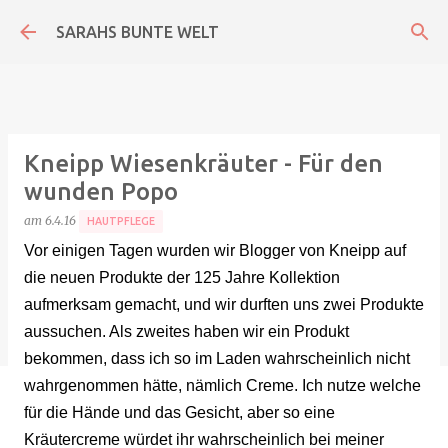
Direkt zum Hauptbereich
SARAHS BUNTE WELT
Kneipp Wiesenkräuter - Für den
wunden Popo
am
6.4.16
HAUTPFLEGE
Vor einigen Tagen wurden
wir Blogger von Kneipp auf
die neuen Produkte der 125 Jahre Kollektion
aufmerksam gemacht, und w
ir durften uns zwei Produkte
auss
uchen.
Als zweites haben wir ein P
rodukt
bekommen, das
s ich
so im L
aden wahrscheinlich n
icht
wahrgenommen hätte, nämlich Creme. Ich nutze welche
für die Hände und
das Gesicht, aber so eine
K
räutercreme
würdet ihr wahr
scheinlich bei meiner