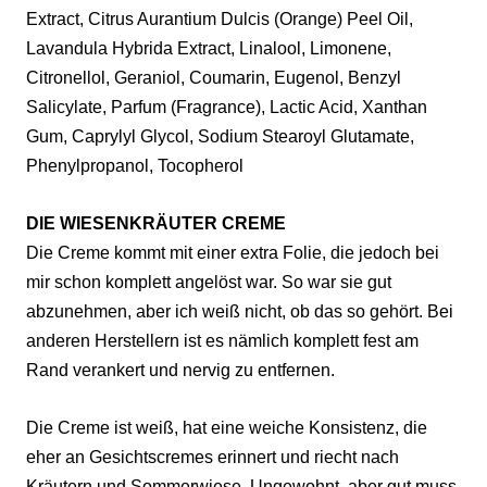
Extract, Citrus Aurantium Dulcis (Orange) Peel Oil,
Lavandula Hybrida Extract, Linalool, Limonene,
Citronellol, Geraniol, Coumarin, Eugenol, Benzyl
Salicylate, Parfum (Fragrance), Lactic Acid, Xanthan
Gum, Caprylyl Glycol, Sodium Stearoyl Glutamate,
Phenylpropanol, Tocopherol
DIE WIESENKRÄUTER CREME
Die Creme kommt m
it einer ex
tra Folie, die jedoch bei
mir schon komplett angel
öst war. So war sie gut
abzunehmen, aber ich weiß nicht, ob das so gehört
. Bei
anderen Herstellern ist
es nämlich komplett fest
am
Rand verankert und
nervig zu entfernen.
Die Cr
eme ist weiß, hat eine weiche
Ko
nsistenz, die
eher an Gesichtscremes erinnert und riecht nach
K
räutern und
Sommerwiese. Ungewohnt, aber gut muss