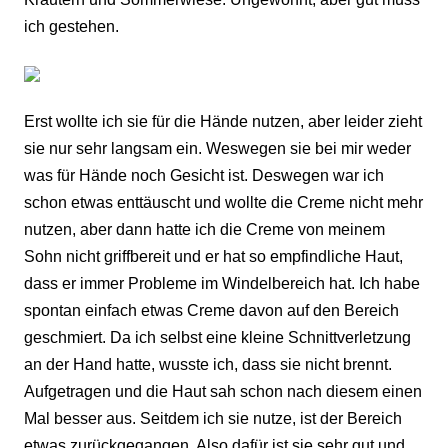
ich gestehen.
Erst wollte ic
h sie für die Hände nutz
en, aber leider zieht
sie nur sehr langsam
ein. Weswegen sie bei mir weder
was für Hände noch Gesicht ist. Deswegen war ich
schon etwas enttäuscht und wollte die Creme nicht mehr
nutzen, aber dann hatte ich die Creme von meinem
Sohn nicht
griffbereit und er hat so
empfindliche Haut,
dass er immer Probleme im Windelbereich hat. Ich habe
spontan einfach etwas Creme davon
auf den Bereich
geschmiert. Da ich selbst eine
kle
ine Schnittverletz
ung
an d
er Hand hatte, wusste ich, dass sie nicht brennt.
Aufgetragen und die Haut sah schon nach diesem einen
Mal besser aus. Seitdem ich si
e nutze
, ist der Bereich
etwas zurückgegangen
. Also
dafür ist sie sehr gut und