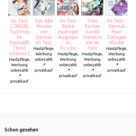
Im Test
Syn-Ake
Im Test
Yves
Im Test -
L’ORÉAL
Maske
Balea
Rocher
Dermal
Tuchmas
von
Hydrogel
Vanille
Pearl
ke
Dermal
Augenpa
Handcre
Collagen
Revitalift
Im Test
ds
me im
Maske
Clinicl
Kirsche
Test
Hautpflege,
Hautpflege,
Vitamin C
Werbung
Hautpflege,
Hautpflege,
Werbung
Hautpflege,
unbezahlt
Werbung
Werbung
unbezahlt
Werbung
📍
unbezahlt
unbezahlt
📍
unbezahlt
privatkauf
📍
📍
privatkauf
📍
privatkauf
privatkauf
privatkauf
Schon gesehen