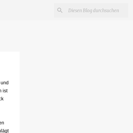
 und
 ist
ck
en
lägt