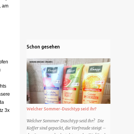
, am
Schon gesehen
pfen
u
n
hts
ssere
da
Welcher Sommer-Duschtyp seid ihr?
tz 3x
Welcher Sommer-Duschtyp seid ihr? Die
Koffer sind gepackt, die Vorfreude steigt –