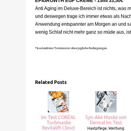
EPIGROWTH EGF CREME - 15ml 33,50€
Anti Aging im Deluxe-Bereich ist nichts, was 
und deswegen trage ich immer etwas als Nacht
Anwendung entspannter am Morgen an und sah 
wenig Schlaf nicht mehr ganz so müde aus, ist 
*kostenfreies Testmuster ohne jegliche Bedingungen.
Related Posts
Im Test L’ORÉAL
Syn-Ake Maske von
Tuchmaske
Dermal Im Test
Revitalift Clinicl
Hautpflege, Werbung