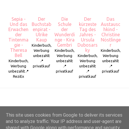
Sepia -
Der
Die
Der
Das
Und das
Buchstab
Schule
kürzeste
Austausc
Erwachen
enpirat -
der
Tag des
hkind -
der
Ulrike
Wunderdi
Jahres -
Christine
Tintenma
Kaup
nge - Kira
Ursula
Nöstlinge
gie -
Gembri
Dubosars
r
Kinderbuch,
Theresa
ky
Werbung
Kinderbuch,
Kinderbuch,
Bell
unbezahlt
Werbung
Kinderbuch,
Werbung
Kinderbuch,
📍
unbezahlt
Werbung
unbezahlt
Werbung
privatkauf
📍
unbezahlt
📍
unbezahlt📍
privatkauf
📍
privatkauf
ReziEx
privatkauf
This site uses cookies from Google to deliver its services
and to analyze traffic. Your IP address and user-agent are
shared with Google along with performance and security