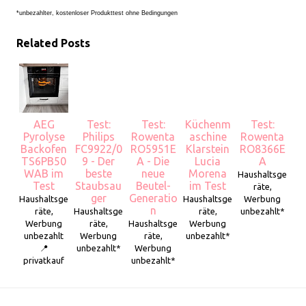
*unbezahlter, kostenloser Produkttest ohne Bedingungen
Related Posts
AEG
Test:
Test:
Küchenm
Test:
Pyrolyse
Philips
Rowenta
aschine
Rowenta
Backofen
FC9922/0
RO5951E
Klarstein
RO8366E
TS6PB50
9 - Der
A - Die
Lucia
A
WAB im
beste
neue
Morena
Haushaltsge
Test
Staubsau
Beutel-
im Test
räte,
ger
Generatio
Haushaltsge
Haushaltsge
Werbung
n
räte,
Haushaltsge
räte,
unbezahlt*
Werbung
räte,
Haushaltsge
Werbung
unbezahlt
Werbung
räte,
unbezahlt*
📍
unbezahlt*
Werbung
privatkauf
unbezahlt*