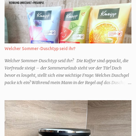
Welcher Sommer-Duschtyp seid ihr?
Welcher Sommer-Duschtyp seid ihr? Die Koffer sind gepackt, die
Vorfreude steigt – der Sommerurlaub steht vor der Tür! Doch
bevor es losgeht, stellt sich eine wichtige Frage: Welches Duschgel
packe ich ein? Während mein Mann in der Regel auf das Duschgel
im Hotel zurückgreift und den Kids das herzlich egal ist, überlege
ich tatsächlich sehr lang. Warum? Für mich ist die Dusche im
Urlaub Entspannung und Wellness. Falls ihr ähnlich denkt, lasst
uns doch herausfinden, welcher Duschtyp ihr seid. TYP
GENIESSER Egal, ob Strand oder Städtetrip - für euch gehört
gutes Essen, ein guter Wein oder Cocktail, vielleicht ein gutes Buch
dazu. Ihr liebt es Sonnenuntergänge zu beobachten und genießt