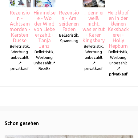
Rezensio
Himmelse
Rezensio
... denn er
Herzklopf
n -
e - Wo
n - Am
weiß
en in der
Achtsam
der Wind
seidenen
nicht,
kleinen
morden -
von Liebe
Faden
was er tut
Keksbäck
Karsten
erzählt -
- Karen
erei -
Belletristik,
Dusse
Tanja
Kingsbury
Holly
Spannung
Janz
Hepburn
Belletristik,
Belletristik,
Werbung
Belletristik,
Werbung
Belletristik,
unbezahlt
Werbung
unbezahlt
Werbung
📍
unbezahlt📍
📍
unbezahlt
privatkauf
ReziEx
privatkauf
📍
privatkauf
Schon gesehen