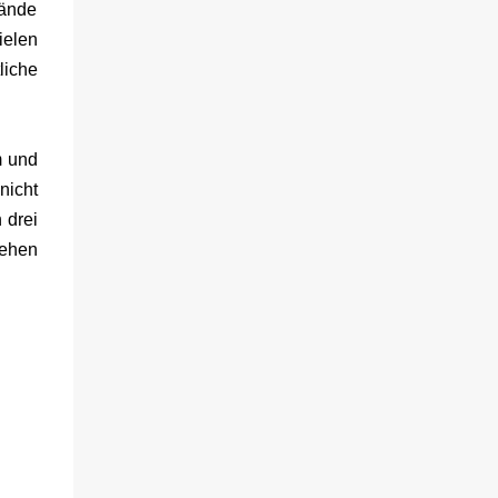
Hände
ielen
liche
m und
nicht
 drei
zehen