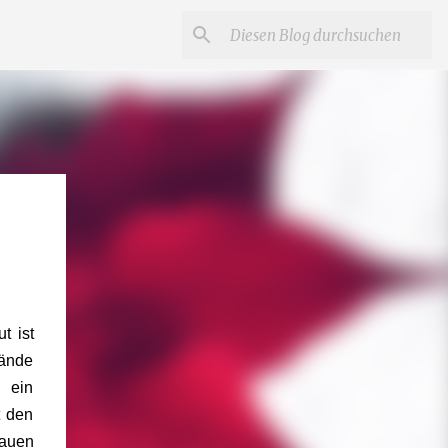
t ist
Hände
 ein
t den
rauen