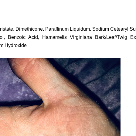
yristate, Dimethicone, Paraffinum Liquidum, Sodium Cetearyl Sul
lol, Benzoic Acid, Hamamelis Virginiana Bark/Leaf/Twig Ext
um Hydroxide