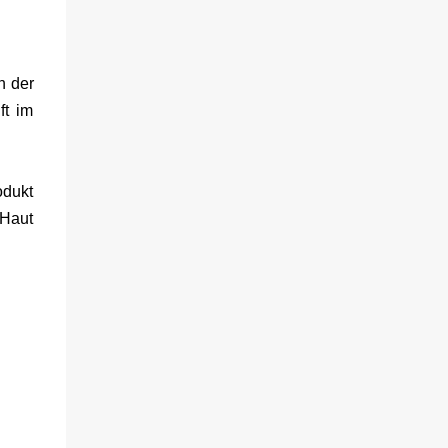
n der
ft im
odukt
 Haut