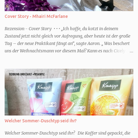
Cover Story - Mhairi McFarlane
Rezension - Cover Story • • • „Ich hoffe, du kotzt in deinem
Zustand jetzt nicht gleich vor Aufregung, aber heute ist der große
Tag – der neue Praktikant fängt an“, sagte Aaron. „ Was beschert
uns der Weihnachtsmann vor diesem Mal? Kann es nach Cicely
überhaupt eine Steigerung geben? Und wenn ich von Steigerung
rede, dann meine ich natürlich noch tiefere Niederungen.“ (Zitat
S.8) • • • Genre: Liebe Buch Fakten Autor/in: Mhairi McFarlane Titel
Cover Story Verlag: Knaur Erschienen: 2026 ISBN:
9783426560402 Seiten: 448 Format: Taschenbuch Serie: - Preis:
12,99€ Worum geht es in dem Buch Dank ihres Podcast hat Bel das
Glück als Journalistin für eine renommiert Zeitung zu arbeiten.
Zusammen mit Aaron blödelt sie in der winzige. Zweigstelle den
ganzen Tag herum. Doch dann bekommen sie Connor als
Welcher Sommer-Duschtyp seid ihr?
Praktikant. Bel und er verstehen sich so gar nicht. Ausgerechnet
für...
Welcher Sommer-Duschtyp seid ihr? Die Koffer sind gepackt, die