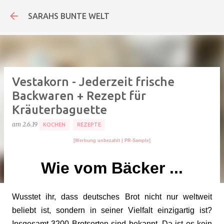
Direkt zum Hauptb
SARAHS BUNTE WELT
Vestakorn - Jederzeit frische
Backwaren + Rezept für
Kräuterbaguette
am
2.6.19
KOCHEN
REZEPTE
[Werbung unbezahlt
| PR-Sample
]
Wie vom Bäcker ...
Wusstet ihr, dass deutsches Brot nicht nur weltweit
beliebt ist, sondern in seiner Vielfalt einzigartig ist?
Insgesamt 3200 Brotsorten sind bekannt. Da ist es kein