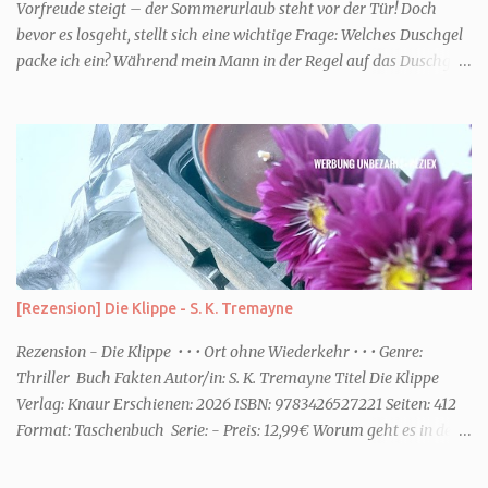
Vorfreude steigt – der Sommerurlaub steht vor der Tür! Doch
bevor es losgeht, stellt sich eine wichtige Frage: Welches Duschgel
packe ich ein? Während mein Mann in der Regel auf das Duschgel
im Hotel zurückgreift und den Kids das herzlich egal ist, überlege
ich tatsächlich sehr lang. Warum? Für mich ist die Dusche im
Urlaub Entspannung und Wellness. Falls ihr ähnlich denkt, lasst
uns doch herausfinden, welcher Duschtyp ihr seid. TYP
GENIESSER Egal, ob Strand oder Städtetrip - für euch gehört
gutes Essen, ein guter Wein oder Cocktail, vielleicht ein gutes Buch
dazu. Ihr liebt es Sonnenuntergänge zu beobachten und genießt
einfach jeden Moment. Dann seid ihr wie ich der Typ Genießer.
Hier empfehle ich tatsächlich Düfte die zur Jahreszeit passen, weil
[Rezension] Die Klippe - S. K. Tremayne
ihr dann bessere entspannen könnt. Zum Beispiel ein Duschgel mit
einem frisch-fruchtigen Duft, wie die Kneipp Aroma-Pflegedusche
Rezension - Die Klippe • • • Ort ohne Wiederkehr • • • Genre:
“ Sommer Flirt ...
Thriller Buch Fakten Autor/in: S. K. Tremayne Titel Die Klippe
Verlag: Knaur Erschienen: 2026 ISBN: 9783426527221 Seiten: 412
Format: Taschenbuch Serie: - Preis: 12,99€ Worum geht es in dem
Buch Karenza hat ihre Routinen, als ihr Ex-Mann sie um Hilfe
bittet. Zwei traumatisierte Kinder, eine tote Mutter und die Frage,