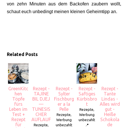
von zehn Minuten aus dem Backofen zaubern wollt,
schaut euch unbedingt meinen kleinen Geheimtipp an.
Related Posts
GreenKitc
Rezept -
Rezept -
Rezept -
Rezept -
hen
TAJINE
Sylter
Saftiges
Tante
Töpfe
BIL DJEJ
Fischburg
Kürbisbro
Lindas -
fürs
—
er a la
t
Alles wird
Leben im
TUNESIS
Pelle
gut -
Rezepte,
Test +
CHER
Heiße
Rezepte,
Werbung
Rezept
AUFLAUF
Schokola
Werbung
unbezahlt
für
de
Rezepte,
unbezahlt
📍