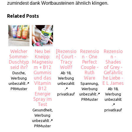
zumindest dank Wortbausteinen ähnlich klingen.
Related Posts
Welcher
Neu bei
[Rezensio
Rezensio
Rezensio
Sommer-
Kneipp:
n] Court -
n - One
n -
Duschtyp
Magnesiu
Tracy
Perfect
Shades
seid ihr?
m + B12
Wolff
Couple -
of Grey -
Gummis
Ruth
Gefährlic
Dusche,
Ab 18,
und das
Ware
he Liebe -
Werbung
Werbung
Vitamin
E L James
unbezahlt📍
unbezahlt
Spannung,
B12
PRMuster
📍
Werbung
Ab 18,
Energie
privatkauf
unbezahlt📍
Werbung
Spray im
PRMuster
unbezahlt
Test
📍
Gesundheit,
privatkauf
Werbung
unbezahlt📍
PRMuster