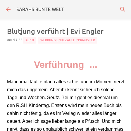
Direkt zum Hauptbereich
SARAHS BUNTE WELT
Blutjung verführt | Evi Engler
am
5.1.22
AB 18
WERBUNG UNBEZAHLT📍PRMUSTER
Verführung ...
Manchmal läuft einfach alles schief und im Moment nervt
mich das ungemein. Aber ihr kennt sicherlich solche
Tage und Wochen. Seufz. Bei mir geht es diesmal um
den R.SH Kindertag. Erstens wird mein neues Buch bis
dahin nicht fertig, da es im Verlag wieder alles länger
dauert. Aber ich sage lieber lange als Pfusch. Und mich
nervt, dass es so unglaublich schwer ist ein verdammtes