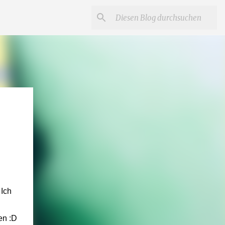
 Ich
en :D