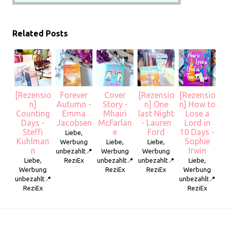
Related Posts
[Rezensio
Forever
Cover
[Rezensio
[Rezensio
n]
Autumn -
Story -
n] One
n] How to
Counting
Emma
Mhairi
last Night
Lose a
Days -
Jacobsen
McFarlan
- Lauren
Lord in
Steffi
e
Ford
10 Days -
Liebe,
Kuhlman
Sophie
Werbung
Liebe,
Liebe,
n
Irwin
unbezahlt📍
Werbung
Werbung
Liebe,
ReziEx
unbezahlt📍
unbezahlt📍
Liebe,
Werbung
ReziEx
ReziEx
Werbung
unbezahlt📍
unbezahlt📍
ReziEx
ReziEx