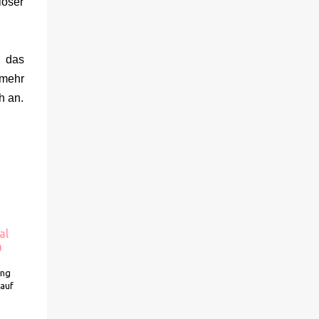
sich gegenseitig. Sie zieht in das Haus und
löser
muss schon bald erkennen, dass viel mehr
dahintersteckt. Meine Leseeindrücke Die
Klippe - ist ein Thriller, bei dem ich mich
h das
direkt fragte: Gehen den Verlagen die Titel
 mehr
aus? Erst vor wenigen Wochen las ich einen
h an.
anderen Thriller mit dem gleichen Titel.
Tatsächlich sind sie sehr unterschiedlich,
haben aber noch eine Gemeinsamkeit. Sie
haben mich leider nicht überzeu...
al
n
ung
kauf