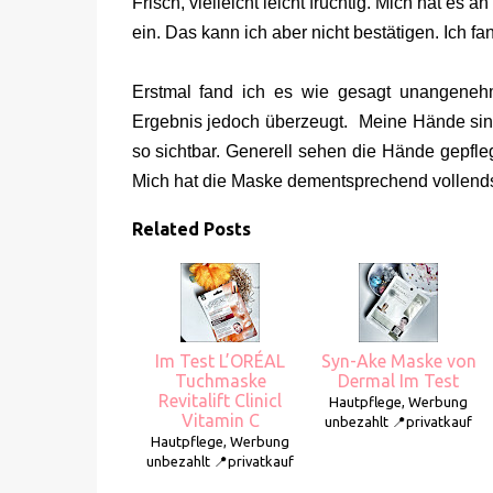
Frisch, vielleicht leicht fruchtig. Mich hat es
ein. Das kann ich aber nicht bestätigen. Ich f
Erstmal fand ich es wie gesagt unangeneh
Ergebnis jedoch überzeugt. Meine Hände sind
so sichtbar. Generell sehen die Hände gepfleg
Mich hat die Maske dementsprechend vollends
Related Posts
Im Test L’ORÉAL
Syn-Ake Maske von
Tuchmaske
Dermal Im Test
Revitalift Clinicl
Hautpflege, Werbung
Vitamin C
unbezahlt 📍privatkauf
Hautpflege, Werbung
unbezahlt 📍privatkauf