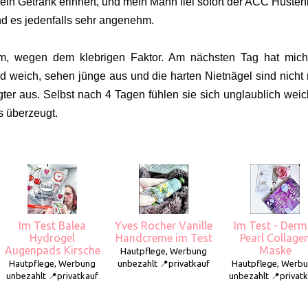
 an ein Getränk erinnert, und mein Mann fiel sofort der ACC Husten
and es jedenfalls sehr angenehm.
m, wegen dem klebrigen Faktor. Am nächsten Tag hat mic
 weich, sehen jünge aus und die harten Nietnägel sind nicht
ter aus. Selbst nach 4 Tagen fühlen sie sich unglaublich weic
 überzeugt.
Im Test Balea
Yves Rocher Vanille
Im Test - Derm
Hydrogel
Handcreme im Test
Pearl Collage
Augenpads Kirsche
Maske
Hautpflege, Werbung
Hautpflege, Werbung
unbezahlt 📍privatkauf
Hautpflege, Werb
unbezahlt 📍privatkauf
unbezahlt 📍privat