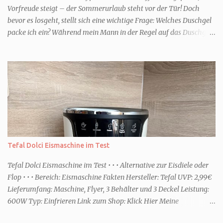
Vorfreude steigt – der Sommerurlaub steht vor der Tür! Doch
bevor es losgeht, stellt sich eine wichtige Frage: Welches Duschgel
packe ich ein? Während mein Mann in der Regel auf das Duschgel
im Hotel zurückgreift und den Kids das herzlich egal ist, überlege
ich tatsächlich sehr lang. Warum? Für mich ist die Dusche im
Urlaub Entspannung und Wellness. Falls ihr ähnlich denkt, lasst
uns doch herausfinden, welcher Duschtyp ihr seid. TYP
GENIESSER Egal, ob Strand oder Städtetrip - für euch gehört
gutes Essen, ein guter Wein oder Cocktail, vielleicht ein gutes Buch
dazu. Ihr liebt es Sonnenuntergänge zu beobachten und genießt
einfach jeden Moment. Dann seid ihr wie ich der Typ Genießer.
Hier empfehle ich tatsächlich Düfte die zur Jahreszeit passen, weil
Tefal Dolci Eismaschine im Test
ihr dann bessere entspannen könnt. Zum Beispiel ein Duschgel mit
einem frisch-fruchtigen Duft, wie die Kneipp Aroma-Pflegedusche
Tefal Dolci Eismaschine im Test • • • Alternative zur Eisdiele oder
“ Sommer Flirt ...
Flop • • • Bereich: Eismaschine Fakten Hersteller: Tefal UVP: 2,99€
Lieferumfang: Maschine, Flyer, 3 Behälter und 3 Deckel Leistung:
600W Typ: Einfrieren Link zum Shop: Klick Hier Meine
Erfahrungen Erste Schritte Die Maschine kommt in einem großen