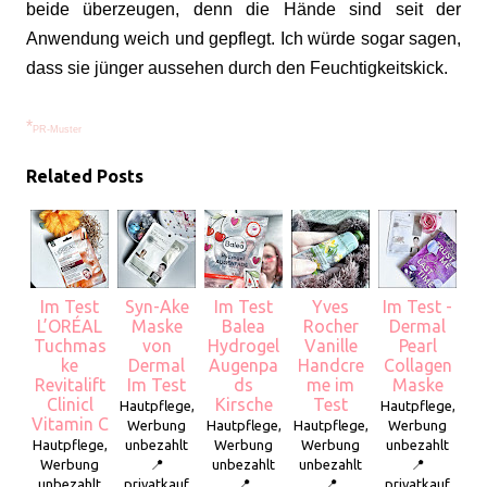
beide überzeugen, denn die Hände sind seit der
Anwendung weich und gepflegt. Ich würde sogar sagen,
dass sie jünger aussehen durch den Feuchtigkeitskick.
*
PR-Muster
Related Posts
Im Test
Syn-Ake
Im Test
Yves
Im Test -
L’ORÉAL
Maske
Balea
Rocher
Dermal
Tuchmas
von
Hydrogel
Vanille
Pearl
ke
Dermal
Augenpa
Handcre
Collagen
Revitalift
Im Test
ds
me im
Maske
Clinicl
Kirsche
Test
Hautpflege,
Hautpflege,
Vitamin C
Werbung
Hautpflege,
Hautpflege,
Werbung
Hautpflege,
unbezahlt
Werbung
Werbung
unbezahlt
Werbung
📍
unbezahlt
unbezahlt
📍
unbezahlt
privatkauf
📍
📍
privatkauf