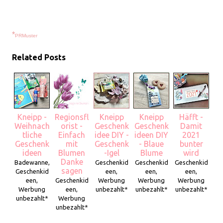
*
PRMuster
Related Posts
Kneipp -
Regionsfl
Kneipp
Kneipp
Häfft -
Weihnach
orist -
Geschenk
Geschenk
Damit
tliche
Einfach
idee DIY -
ideen DIY
2021
Geschenk
mit
Geschenk
- Blaue
bunter
ideen
Blumen
-Igel
Blume
wird
Danke
Badewanne,
Geschenkid
Geschenkid
Geschenkid
sagen
Geschenkid
een,
een,
een,
een,
Geschenkid
Werbung
Werbung
Werbung
Werbung
een,
unbezahlt*
unbezahlt*
unbezahlt*
unbezahlt*
Werbung
unbezahlt*