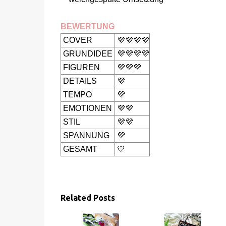
BEWERTUNG
COVER
💜💜💜💜
GRUNDIDEE
💜💜💜💜
FIGUREN
💜💜💜
DETAILS
💜
TEMPO
💜
EMOTIONEN
💜💜
STIL
💜💜
SPANNUNG
💜
GESAMT
💙
Related Posts