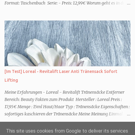
Format: Taschenbuch Serie: - Preis: 12,99€ Worum geht es in dem
Buch Karenza hat ihre Routinen, als ihr Ex-Mann sie um Hilfe
bittet. Zwei traumatisierte Kinder, eine tote Mutter und die Frage,
was wirklich passierte, denn beide Kinder beschuldigen sich
gegenseitig. Sie zieht in das Haus und muss schon bald erkennen,
dass viel mehr dahintersteckt. Meine Leseeindrücke Die Klippe -
ist ein Thriller, bei dem ich mich direkt fragte: Gehen den Verlagen
die Titel aus? Erst vor wenigen Wochen las ich einen anderen
Thriller mit dem gleichen Titel. Tatsächlich sind sie sehr
unterschiedlich, haben aber noch eine Gemeinsamkeit. Sie haben
[Im Test] Loreal - Revitalift Laser Anti Tränensack Sofort
mich leider nicht überzeu...
Lifting
Meine Erfahrungen - Loreal - Revitalift Tränensäcke Entferner
Bereich: Beauty Fakten zum Produkt Hersteller : Loreal Preis :
17,95€ Menge : 15ml Haut/Haar Typ : Tränensäcke Eigenschaften :
sofortiges kaschieren der Tränensäcke Meine Meinung Einmal
und nie wieder. Das ist mein Fazit nach einer Anwendung. Aber der
Reihe nach. Schon die Anwendung vom Gel-Tape finde ich
This site uses cookies from Google to deliver its services