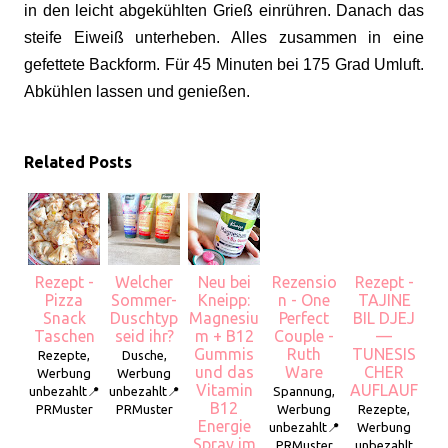
in den leicht abgekühlten Grieß einrühren. Danach das
steife Eiweiß unterheben. Alles zusammen in eine
gefettete Backform. Für 45 Minuten bei 175 Grad Umluft.
Abkühlen lassen und genießen.
Related Posts
Rezept -
Welcher
Neu bei
Rezensio
Rezept -
Pizza
Sommer-
Kneipp:
n - One
TAJINE
Snack
Duschtyp
Magnesiu
Perfect
BIL DJEJ
Taschen
seid ihr?
m + B12
Couple -
—
Gummis
Ruth
TUNESIS
Rezepte,
Dusche,
und das
Ware
CHER
Werbung
Werbung
Vitamin
AUFLAUF
unbezahlt📍
unbezahlt📍
Spannung,
B12
PRMuster
PRMuster
Werbung
Rezepte,
Energie
unbezahlt📍
Werbung
Spray im
PRMuster
unbezahlt