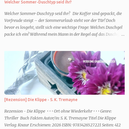
Welcher Sommer-Duschtyp seid ihr?
Welcher Sommer-Duschtyp seid ihr? Die Koffer sind gepackt, die
Vorfreude steigt – der Sommerurlaub steht vor der Tür! Doch
bevor es losgeht, stellt sich eine wichtige Frage: Welches Duschgel
packe ich ein? Während mein Mann in der Regel auf das Duschgel
im Hotel zurückgreift und den Kids das herzlich egal ist, überlege
ich tatsächlich sehr lang. Warum? Für mich ist die Dusche im
Urlaub Entspannung und Wellness. Falls ihr ähnlich denkt, lasst
uns doch herausfinden, welcher Duschtyp ihr seid. TYP
GENIESSER Egal, ob Strand oder Städtetrip - für euch gehört
gutes Essen, ein guter Wein oder Cocktail, vielleicht ein gutes Buch
dazu. Ihr liebt es Sonnenuntergänge zu beobachten und genießt
einfach jeden Moment. Dann seid ihr wie ich der Typ Genießer.
Hier empfehle ich tatsächlich Düfte die zur Jahreszeit passen, weil
[Rezension] Die Klippe - S. K. Tremayne
ihr dann bessere entspannen könnt. Zum Beispiel ein Duschgel mit
einem frisch-fruchtigen Duft, wie die Kneipp Aroma-Pflegedusche
Rezension - Die Klippe • • • Ort ohne Wiederkehr • • • Genre:
“ Sommer Flirt ...
Thriller Buch Fakten Autor/in: S. K. Tremayne Titel Die Klippe
Verlag: Knaur Erschienen: 2026 ISBN: 9783426527221 Seiten: 412