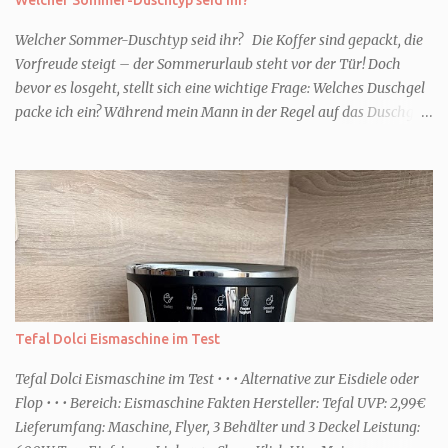
Welcher Sommer-Duschtyp seid ihr? Die Koffer sind gepackt, die
Vorfreude steigt – der Sommerurlaub steht vor der Tür! Doch
bevor es losgeht, stellt sich eine wichtige Frage: Welches Duschgel
packe ich ein? Während mein Mann in der Regel auf das Duschgel
im Hotel zurückgreift und den Kids das herzlich egal ist, überlege
ich tatsächlich sehr lang. Warum? Für mich ist die Dusche im
Urlaub Entspannung und Wellness. Falls ihr ähnlich denkt, lasst
uns doch herausfinden, welcher Duschtyp ihr seid. TYP
GENIESSER Egal, ob Strand oder Städtetrip - für euch gehört
gutes Essen, ein guter Wein oder Cocktail, vielleicht ein gutes Buch
dazu. Ihr liebt es Sonnenuntergänge zu beobachten und genießt
einfach jeden Moment. Dann seid ihr wie ich der Typ Genießer.
Hier empfehle ich tatsächlich Düfte die zur Jahreszeit passen, weil
Tefal Dolci Eismaschine im Test
ihr dann bessere entspannen könnt. Zum Beispiel ein Duschgel mit
einem frisch-fruchtigen Duft, wie die Kneipp Aroma-Pflegedusche
Tefal Dolci Eismaschine im Test • • • Alternative zur Eisdiele oder
“ Sommer Flirt ...
Flop • • • Bereich: Eismaschine Fakten Hersteller: Tefal UVP: 2,99€
Lieferumfang: Maschine, Flyer, 3 Behälter und 3 Deckel Leistung: