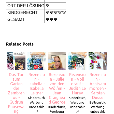
ORT DER LÖSUNG
💜
KINDGERECHT
💜💜💜💜💜
GESAMT
💙💙💙
Related Posts
Das Tor
Rezensio
Rezensio
Rezensio
Rezensio
zum
n -
n - Julie
n - Voll
n -
Garten
Isabella -
von den
drauf -
Achtsam
der
Isabella
Wölfen -
Judith Le
morden -
Zambran
Leitner
Jean
Huray
Karsten
os -
Craighea
Dusse
Kinderbuch,
Kinderbuch,
Gudrun
d George
Werbung
Werbung
Belletristik,
Pausewa
unbezahlt
Kinderbuch,
unbezahlt
Werbung
ng
📍
Werbung
📍
unbezahlt