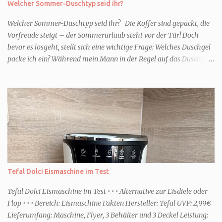
Welcher Sommer-Duschtyp seid ihr?
Welcher Sommer-Duschtyp seid ihr? Die Koffer sind gepackt, die
Vorfreude steigt – der Sommerurlaub steht vor der Tür! Doch
bevor es losgeht, stellt sich eine wichtige Frage: Welches Duschgel
packe ich ein? Während mein Mann in der Regel auf das Duschgel
im Hotel zurückgreift und den Kids das herzlich egal ist, überlege
ich tatsächlich sehr lang. Warum? Für mich ist die Dusche im
Urlaub Entspannung und Wellness. Falls ihr ähnlich denkt, lasst
uns doch herausfinden, welcher Duschtyp ihr seid. TYP
GENIESSER Egal, ob Strand oder Städtetrip - für euch gehört
gutes Essen, ein guter Wein oder Cocktail, vielleicht ein gutes Buch
dazu. Ihr liebt es Sonnenuntergänge zu beobachten und genießt
einfach jeden Moment. Dann seid ihr wie ich der Typ Genießer.
Hier empfehle ich tatsächlich Düfte die zur Jahreszeit passen, weil
Tefal Dolci Eismaschine im Test
ihr dann bessere entspannen könnt. Zum Beispiel ein Duschgel mit
einem frisch-fruchtigen Duft, wie die Kneipp Aroma-Pflegedusche
Tefal Dolci Eismaschine im Test • • • Alternative zur Eisdiele oder
“ Sommer Flirt ...
Flop • • • Bereich: Eismaschine Fakten Hersteller: Tefal UVP: 2,99€
Lieferumfang: Maschine, Flyer, 3 Behälter und 3 Deckel Leistung: