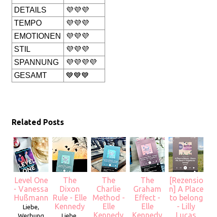
DETAILS
💜💜💜
TEMPO
💜💜💜
EMOTIONEN
💜💜💜
STIL
💜💜💜
SPANNUNG
💜💜💜💜
GESAMT
💙💙💙
Related Posts
Level One
The
The
The
[Rezensio
- Vanessa
Dixon
Charlie
Graham
n] A Place
Hußmann
Rule - Elle
Method -
Effect -
to belong
Kennedy
Elle
Elle
- Lilly
Liebe,
Kennedy
Kennedy
Lucas
Werbung
Liebe,