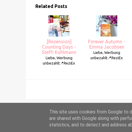
Related Posts
[Rezension]
Forever Autumn -
Counting Days -
Emma Jacobsen
Steffi Kuhlmann
Liebe, Werbung
Liebe, Werbung
unbezahlt📍ReziEx
unbezahlt📍ReziEx
This site uses cookies from Google to de
are shared with Google along with perfo
statistics, and to detect and address a