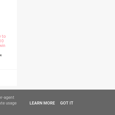
 to
10
win
Ex
er-agent
rate usage
LEARN MORE
GOT IT