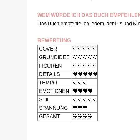
WEM WÜRDE ICH DAS BUCH EMPFEHLE
Das Buch empfehle ich jedem, der Eis und Kin
BEWERTUNG
COVER
💜💜💜💜💜
GRUNDIDEE
💜💜💜💜💜
FIGUREN
💜💜💜💜💜
DETAILS
💜💜💜💜💜
TEMPO
💜💜💜
EMOTIONEN
💜💜💜💜
STIL
💜💜💜💜💜
SPANNUNG
💜💜💜
GESAMT
💙💙💙💙