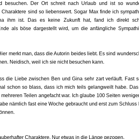
d besuchen. Der Ort schreit nach Urlaub und ist so wund
e Charaktere sind so liebenswert. Sogar Max finde ich sympath
ina ihm ist. Das es keine Zukunft hat, fand ich direkt sc
nde als böse dargestellt wird, um die anfängliche Sympath
ier merkt man, dass die Autorin beides liebt. Es sind wunders
hen. Neidisch, weil ich sie nicht besuchen kann.
ass die Liebe zwischen Ben und Gina sehr zart verläuft. Fast 
 schon so blass, dass ich mich teils gelangweilt habe. Das 
 mehreren Teilen angefacht war. Ich glaube 100 Seiten wenige
habe nämlich fast eine Woche gebraucht und erst zum Schluss
können.
zauberhafter Charaktere. Nur etwas in die Länge gezogen.