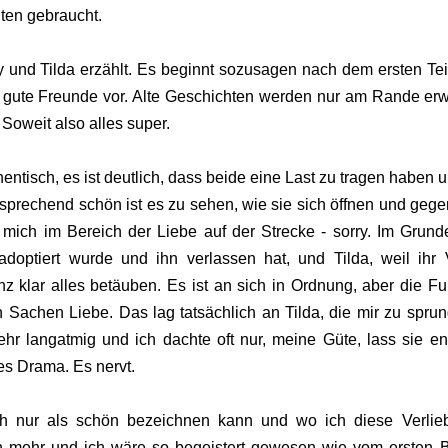
iten gebraucht.
und Tilda erzählt. Es beginnt sozusagen nach dem ersten Teil
 gute Freunde vor. Alte Geschichten werden nur am Rande er
Soweit also alles super.
ntisch, es ist deutlich, dass beide eine Last zu tragen haben u
tsprechend schön ist es zu sehen, wie sie sich öffnen und gege
 mich im Bereich der Liebe auf der Strecke - sorry. Im Grund
adoptiert wurde und ihn verlassen hat, und Tilda, weil ihr 
 klar alles betäuben. Es ist an sich in Ordnung, aber die F
n Sachen Liebe. Das lag tatsächlich an Tilda, die mir zu sprun
ehr langatmig und ich dachte oft nur, meine Güte, lass sie en
 Drama. Es nervt.
h nur als schön bezeichnen kann und wo ich diese Verlieb
n mehr und ich wäre so begeistert gewesen wie vom ersten 