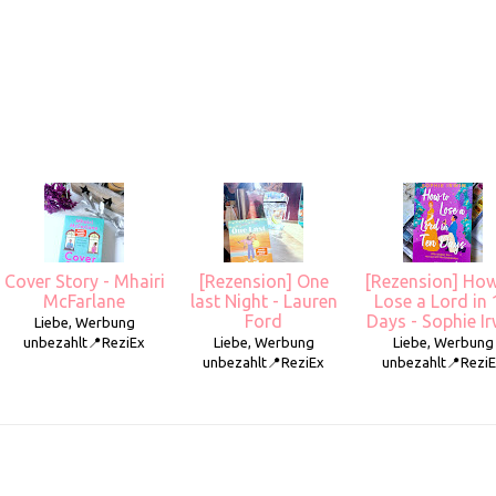
Cover Story - Mhairi
[Rezension] One
[Rezension] How
McFarlane
last Night - Lauren
Lose a Lord in 
Ford
Days - Sophie Ir
Liebe, Werbung
unbezahlt📍ReziEx
Liebe, Werbung
Liebe, Werbung
unbezahlt📍ReziEx
unbezahlt📍Rezi