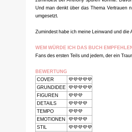
Und man denkt über das Thema Vertrauen nach
umgesetzt.
Zumindest habe ich meine Leinwand und die Ac
WEM WÜRDE ICH DAS BUCH EMPFEHLE
Fans des ersten Teils und jedem, der ein Trau
BEWERTUNG
COVER
💜💜💜💜💜
GRUNDIDEE
💜💜💜💜💜
FIGUREN
💜💜💜
DETAILS
💜💜💜💜
TEMPO
💜💜💜
EMOTIONEN
💜💜💜💜
STIL
💜💜💜💜💜