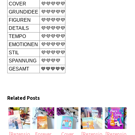
COVER
💜💜💜💜💜
GRUNDIDEE
💜💜💜💜💜
FIGUREN
💜💜💜💜💜
DETAILS
💜💜💜💜💜
TEMPO
💜💜💜💜💜
EMOTIONEN
💜💜💜💜💜
STIL
💜💜💜💜💜
SPANNUNG
💜💜💜💜
GESAMT
💙💙💙💙💙
Related Posts
[Rezensio
Forever
Cover
[Rezensio
[Rezensio