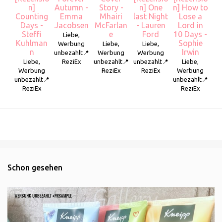
n]
Autumn -
Story -
n] One
n] How to
Counting
Emma
Mhairi
last Night
Lose a
Days -
Jacobsen
McFarlan
- Lauren
Lord in
Steffi
e
Ford
10 Days -
Liebe,
Kuhlman
Sophie
Werbung
Liebe,
Liebe,
n
Irwin
unbezahlt📍
Werbung
Werbung
Liebe,
ReziEx
unbezahlt📍
unbezahlt📍
Liebe,
Werbung
ReziEx
ReziEx
Werbung
unbezahlt📍
unbezahlt📍
ReziEx
ReziEx
Schon gesehen