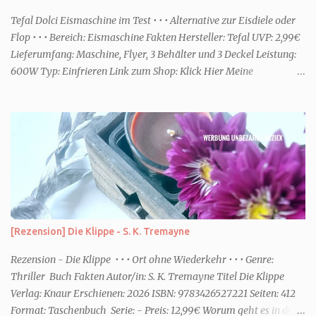
ihr dann bessere entspannen könnt. Zum Beispiel ein Duschgel mit
einem frisch-fruchtigen Duft, wie die Kneipp Aroma-Pflegedusche
Tefal Dolci Eismaschine im Test • • • Alternative zur Eisdiele oder
“ Sommer Flirt ...
Flop • • • Bereich: Eismaschine Fakten Hersteller: Tefal UVP: 2,99€
Lieferumfang: Maschine, Flyer, 3 Behälter und 3 Deckel Leistung:
600W Typ: Einfrieren Link zum Shop: Klick Hier Meine
Erfahrungen Erste Schritte Die Maschine kommt in einem großen
Karton. Da sie jedoch nicht viel beinhaltet ist sie schnell
ausgepackt und aufgebaut. Eine Anleitung ist dabei, die enthält
aber nicht viele Informationen. Ob die Behälter in die
Spülmaschine dürfen oder ähnliches, habe ich dort jedenfalls nicht
entnehmen können. Rezepte gibt es über eine Art Flyer. Dort sind
Online ein paar Rezepte für die unterschiedlichsten Funktionen des
Gerätes. Für den Aufbau habe ich keine fünf Minuten benötigt. Die
Optik Die Optik ist nett. Sie erinnert mich von der Größe her an
[Rezension] Die Klippe - S. K. Tremayne
eine Kaffeemaschine. Farblich ist sie dezent und passt zum Eis. Ich
würde sagen Retro meets Moderne. Das Bedienfeld hat eine ...
Rezension - Die Klippe • • • Ort ohne Wiederkehr • • • Genre:
Thriller Buch Fakten Autor/in: S. K. Tremayne Titel Die Klippe
Verlag: Knaur Erschienen: 2026 ISBN: 9783426527221 Seiten: 412
Format: Taschenbuch Serie: - Preis: 12,99€ Worum geht es in dem