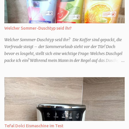
Welcher Sommer-Duschtyp seid ihr?
Welcher Sommer-Duschtyp seid ihr? Die Koffer sind gepackt, die
Vorfreude steigt – der Sommerurlaub steht vor der Tür! Doch
bevor es losgeht, stellt sich eine wichtige Frage: Welches Duschgel
packe ich ein? Während mein Mann in der Regel auf das Duschgel
im Hotel zurückgreift und den Kids das herzlich egal ist, überlege
ich tatsächlich sehr lang. Warum? Für mich ist die Dusche im
Urlaub Entspannung und Wellness. Falls ihr ähnlich denkt, lasst
uns doch herausfinden, welcher Duschtyp ihr seid. TYP
GENIESSER Egal, ob Strand oder Städtetrip - für euch gehört
gutes Essen, ein guter Wein oder Cocktail, vielleicht ein gutes Buch
dazu. Ihr liebt es Sonnenuntergänge zu beobachten und genießt
einfach jeden Moment. Dann seid ihr wie ich der Typ Genießer.
Hier empfehle ich tatsächlich Düfte die zur Jahreszeit passen, weil
Tefal Dolci Eismaschine im Test