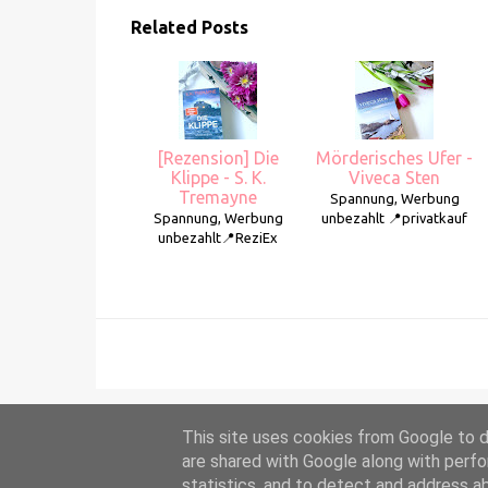
Related Posts
[Rezension] Die
Mörderisches Ufer -
Klippe - S. K.
Viveca Sten
Tremayne
Spannung, Werbung
Spannung, Werbung
unbezahlt 📍privatkauf
unbezahlt📍ReziEx
This site uses cookies from Google to de
are shared with Google along with perfo
statistics, and to detect and address a