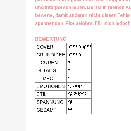
und Interpol schließen. Der ist in meinen 
bewerte, damit anderen nicht dieser Fehler
spannenden Plot belohnt. Für mich jedoch eh
BEWERTUNG
COVER
💜💜💜💜💜
GRUNDIDEE
💜💜💜
FIGUREN
💜
DETAILS
💜
TEMPO
💜
EMOTIONEN
💜💜💜
STIL
💜💜💜💜
SPANNUNG
💜
GESAMT
💙