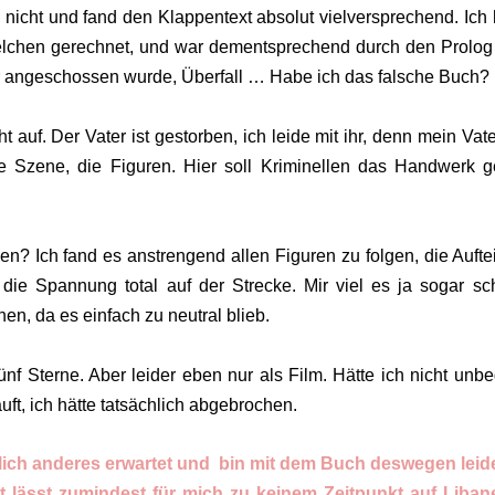
nicht und fand den Klappentext absolut vielversprechend. Ich
ielchen gerechnet, und war dementsprechend durch den Prolog
er angeschossen wurde, Überfall … Habe ich das falsche Buch?
 auf. Der Vater ist gestorben, ich leide mit ihr, denn mein Vate
e Szene, die Figuren. Hier soll Kriminellen das Handwerk g
sen? Ich fand es anstrengend allen Figuren zu folgen, die Aufte
die Spannung total auf der Strecke. Mir viel es ja sogar sc
hen, da es einfach zu neutral blieb.
ünf Sterne. Aber leider eben nur als Film. Hätte ich nicht unbe
uft, ich hätte tatsächlich abgebrochen.
zlich anderes erwartet und bin mit dem Buch deswegen leid
 lässt zumindest für mich zu keinem Zeitpunkt auf Liba