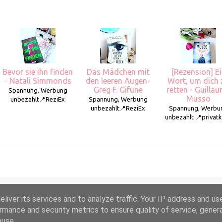
Bevor sie ihn finden
Das Mädchen mit
[Rezension] E
- Natali Simmonds
den leeren Augen-
Wort, um dich 
Greg F. Gifune
retten - Guilla
Spannung, Werbung
Musso
unbezahlt📍ReziEx
Spannung, Werbung
unbezahlt📍ReziEx
Spannung, Werbu
unbezahlt 📍privat
liver its services and to analyze traffic. Your IP address and us
Powered by Blogger
rmance and security metrics to ensure quality of service, gene
buse.