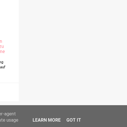
in
zu
ume
ng
kauf
er-agent
rate usage
LEARN MORE
GOT IT