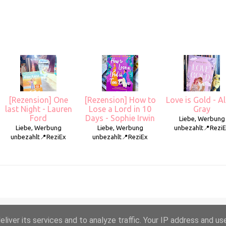
[Rezension] One
[Rezension] How to
Love is Gold - Al
last Night - Lauren
Lose a Lord in 10
Gray
Ford
Days - Sophie Irwin
Liebe, Werbung
Liebe, Werbung
Liebe, Werbung
unbezahlt📍Rezi
unbezahlt📍ReziEx
unbezahlt📍ReziEx
liver its services and to analyze traffic. Your IP address and us
Powered by Blogger