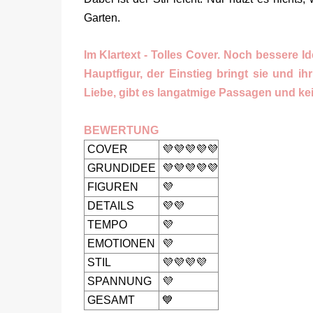
Garten.
Im Klartext - Tolles Cover. Noch bessere I
Hauptfigur, der Einstieg bringt sie und 
Liebe, gibt es langatmige Passagen und kei
BEWERTUNG
COVER
💜💜💜💜💜
GRUNDIDEE
💜💜💜💜💜
FIGUREN
💜
DETAILS
💜💜
TEMPO
💜
EMOTIONEN
💜
STIL
💜💜💜💜
SPANNUNG
💜
GESAMT
💙