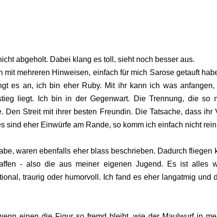
icht abgeholt. Dabei klang es toll, sieht noch besser aus.
 mit mehreren Hinweisen, einfach für mich Sarose getauft habe
gt es an, ich bin eher Ruby. Mit ihr kann ich was anfangen,
tieg liegt. Ich bin in der Gegenwart. Die Trennung, die so
 Den Streit mit ihrer besten Freundin. Die Tatsache, dass ihr 
Alles sind eher Einwürfe am Rande, so komm ich einfach nicht rein
 habe, waren ebenfalls eher blass beschrieben. Dadurch fliegen 
ffen - also die aus meiner eigenen Jugend. Es ist alles 
onal, traurig oder humorvoll. Ich fand es eher langatmig und 
s, wenn einen die Figur so fremd bleibt, wie der Maulwurf in m