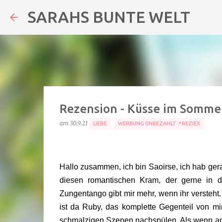
SARAHS BUNTE WELT
Rezension - Küsse im Sommer
am
30.9.21
LIEBE
WERBUNG UNBEZAHLT📍REZIEX
Hallo zusammen, ich bin Saoirse, ich hab ger
diesen romantischen Kram, der gerne in de
Zungentango gibt mir mehr, wenn ihr versteht
ist da Ruby, das komplette Gegenteil von mi
schmalzigen Szenen nachspülen. Als wenn am