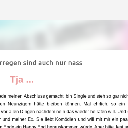
Direkt zum Hauptbereich
regen sind auch nur nass
Tja ...
ade meinen Abschluss gemacht, bin Single und steh so gar nich
n Neunzigern hätte bleiben können. Mal ehrlich, so ein f
. Vor allen Dingen nachdem nein das wieder heiraten will. Und
r und meiner Ex. Sie liebt Komödien und will mit
mir ein paa
 Ende ein Happy End herauskommen würde. Aber bitte, lest se