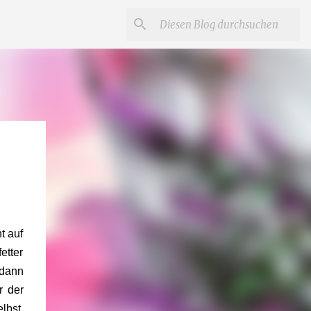
t auf
etter
 dann
r der
lbst.