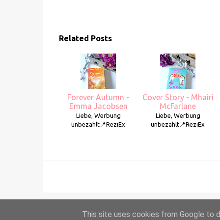
Related Posts
Forever Autumn -
Cover Story - Mhairi
Emma Jacobsen
McFarlane
Liebe, Werbung
Liebe, Werbung
unbezahlt📍ReziEx
unbezahlt📍ReziEx
This site uses cookies from Google to de