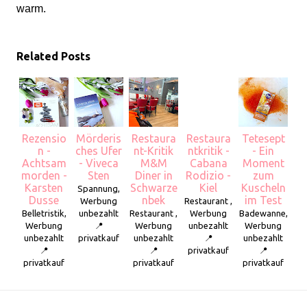
warm.
Related Posts
Rezensio
Mörderis
Restaura
Restaura
Tetesept
n -
ches Ufer
nt-Kritik
ntkritik -
- Ein
Achtsam
- Viveca
M&M
Cabana
Moment
morden -
Sten
Diner in
Rodizio -
zum
Karsten
Schwarze
Kiel
Kuscheln
Spannung,
Dusse
nbek
im Test
Werbung
Restaurant ,
Belletristik,
unbezahlt
Restaurant ,
Werbung
Badewanne,
Werbung
📍
Werbung
unbezahlt
Werbung
unbezahlt
privatkauf
unbezahlt
📍
unbezahlt
📍
📍
privatkauf
📍
privatkauf
privatkauf
privatkauf