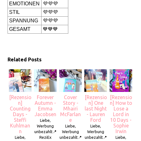
EMOTIONEN
💜💜💜
STIL
💜💜💜
SPANNUNG
💜💜💜
GESAMT
💙💙💙
Related Posts
[Rezensio
Forever
Cover
[Rezensio
[Rezensio
n]
Autumn -
Story -
n] One
n] How to
Counting
Emma
Mhairi
last Night
Lose a
Days -
Jacobsen
McFarlan
- Lauren
Lord in
Steffi
e
Ford
10 Days -
Liebe,
Kuhlman
Sophie
Werbung
Liebe,
Liebe,
n
Irwin
unbezahlt📍
Werbung
Werbung
Liebe,
ReziEx
unbezahlt📍
unbezahlt📍
Liebe,