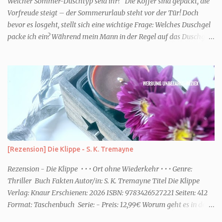
Welcher Sommer-Duschtyp seid ihr? Die Koffer sind gepackt, die
Vorfreude steigt – der Sommerurlaub steht vor der Tür! Doch
bevor es losgeht, stellt sich eine wichtige Frage: Welches Duschgel
packe ich ein? Während mein Mann in der Regel auf das Duschgel
im Hotel zurückgreift und den Kids das herzlich egal ist, überlege
ich tatsächlich sehr lang. Warum? Für mich ist die Dusche im
Urlaub Entspannung und Wellness. Falls ihr ähnlich denkt, lasst
uns doch herausfinden, welcher Duschtyp ihr seid. TYP
GENIESSER Egal, ob Strand oder Städtetrip - für euch gehört
gutes Essen, ein guter Wein oder Cocktail, vielleicht ein gutes Buch
dazu. Ihr liebt es Sonnenuntergänge zu beobachten und genießt
einfach jeden Moment. Dann seid ihr wie ich der Typ Genießer.
Hier empfehle ich tatsächlich Düfte die zur Jahreszeit passen, weil
[Rezension] Die Klippe - S. K. Tremayne
ihr dann bessere entspannen könnt. Zum Beispiel ein Duschgel mit
einem frisch-fruchtigen Duft, wie die Kneipp Aroma-Pflegedusche
Rezension - Die Klippe • • • Ort ohne Wiederkehr • • • Genre:
“ Sommer Flirt ...
Thriller Buch Fakten Autor/in: S. K. Tremayne Titel Die Klippe
Verlag: Knaur Erschienen: 2026 ISBN: 9783426527221 Seiten: 412
Format: Taschenbuch Serie: - Preis: 12,99€ Worum geht es in dem
Buch Karenza hat ihre Routinen, als ihr Ex-Mann sie um Hilfe