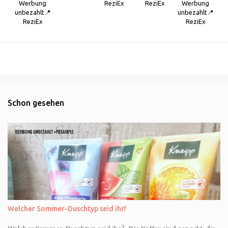
Werbung
ReziEx
ReziEx
Werbung
unbezahlt📍
unbezahlt📍
ReziEx
ReziEx
Schon gesehen
Welcher Sommer-Duschtyp seid ihr?