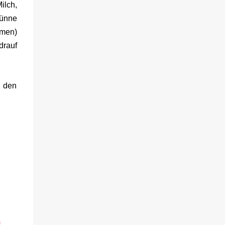
ilch,
dünne
rmen)
drauf
h den
n