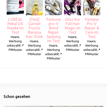
L'ORÉAL
[Test]
Pantone
Gliss Kur
Pantene
Metal DX
Garnier
pro-V
Full Hair
Pro-V
Maske im
Fructis
Bond
Magic im
Repair &
Test
Banana
Repair
Test
Care im
Hair Drink
Spülung
Test
Haare,
Haare,
im Test
Werbung
Haare,
Werbung
Haare,
unbezahlt📍
Werbung
Haare,
unbezahlt📍
Werbung
PRMuster
unbezahlt📍
Werbung
PRMuster
unbezahlt📍
PRMuster
unbezahlt📍
PRMuster
PRMuster
Schon gesehen