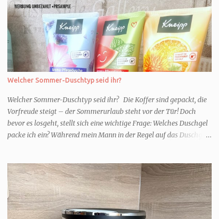
Welcher Sommer-Duschtyp seid ihr?
Welcher Sommer-Duschtyp seid ihr? Die Koffer sind gepackt, die
Vorfreude steigt – der Sommerurlaub steht vor der Tür! Doch
bevor es losgeht, stellt sich eine wichtige Frage: Welches Duschgel
packe ich ein? Während mein Mann in der Regel auf das Duschgel
im Hotel zurückgreift und den Kids das herzlich egal ist, überlege
ich tatsächlich sehr lang. Warum? Für mich ist die Dusche im
Urlaub Entspannung und Wellness. Falls ihr ähnlich denkt, lasst
uns doch herausfinden, welcher Duschtyp ihr seid. TYP
GENIESSER Egal, ob Strand oder Städtetrip - für euch gehört
gutes Essen, ein guter Wein oder Cocktail, vielleicht ein gutes Buch
dazu. Ihr liebt es Sonnenuntergänge zu beobachten und genießt