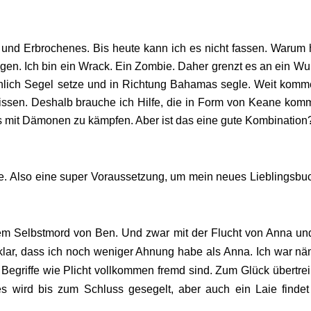
n und Erbrochenes. Bis heute kann ich es nicht fassen. Warum
gen. Ich bin ein Wrack. Ein Zombie. Daher grenzt es an ein Wu
chlich Segel setze und in Richtung Bahamas segle. Weit komm
issen. Deshalb brauche ich Hilfe, die in Form von Keane komm
ls mit Dämonen zu kämpfen. Aber ist das eine gute Kombination
ne. Also eine super Voraussetzung, um mein neues Lieblingsbu
m Selbstmord von Ben. Und zwar mit der Flucht von Anna un
t klar, dass ich noch weniger Ahnung habe als Anna. Ich war nä
Begriffe wie Plicht vollkommen fremd sind. Zum Glück übertrei
 es wird bis zum Schluss gesegelt, aber auch ein Laie findet