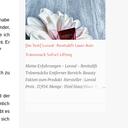
geht es in dem Buch Karenza hat ihre
Beispiel ein Duschgel mit einem frisch-
Routinen, als ihr Ex-Mann sie um Hilfe
fruchtigen Duft, wie die Kneipp Aroma-
bittet. Zwei traumatisierte Kinder, eine tote
Pflegedusche “ Sommer Flirt ...
 habe
Mutter und die Frage, was wirklich
nder,
passierte, denn beide Kinder beschuldigen
sich gegenseitig. Sie zieht in das Haus und
e ich
muss schon bald erkennen, dass viel mehr
t. Er
[Im Test] Loreal - Revitalift Laser Anti
dahintersteckt. Meine Leseeindrücke Die
?
Tränensack Sofort Lifting
Klippe - ist ein Thriller, bei dem ich mich
direkt fragte: Gehen den Verlagen die Titel
Meine Erfahrungen - Loreal - Revitalift
aus? Erst vor wenigen Wochen las ich einen
ch zu
Tränensäcke Entferner Bereich: Beauty
anderen Thriller mit dem gleichen Titel.
Fakten zum Produkt Hersteller : Loreal
Tatsächlich sind sie sehr unterschiedlich,
Preis : 17,95€ Menge : 15ml Haut/Haar Typ :
haben aber noch eine Gemeinsamkeit. Sie
Tränensäcke Eigenschaften : sofortiges
d der
haben mich leider nicht überzeu...
kaschieren der Tränensäcke Meine Meinung
mlich
Einmal und nie wieder. Das ist mein Fazit
bt es
nach einer Anwendung. Aber der Reihe
 sich
nach. Schon die Anwendung vom Gel-Tape
finde ich persönlich nervig. Man nimmt eine