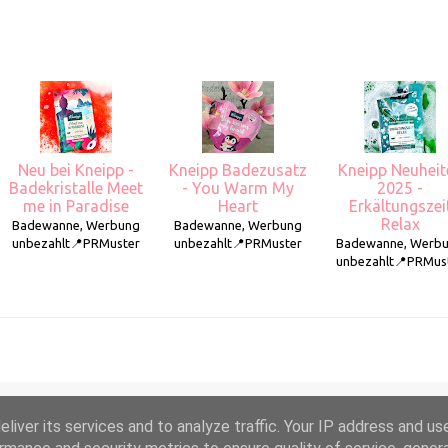
Neu bei Kneipp -
Kneipp Badezusatz
Kneipp Neuheit
Badekristalle Meet
- You Warm My
2025 -
me in Paradise
Heart
Erkältungszei
Relax
Badewanne, Werbung
Badewanne, Werbung
unbezahlt📍PRMuster
unbezahlt📍PRMuster
Badewanne, Werb
unbezahlt📍PRMus
liver its services and to analyze traffic. Your IP address and us
Powered by Blogger