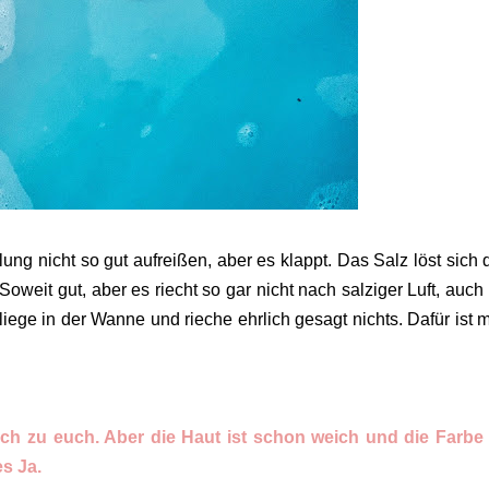
ung nicht so gut aufreißen, aber es klappt. Das Salz löst sich d
 Soweit gut, aber es riecht so gar nicht nach salziger Luft, auch 
iege in der Wanne und rieche ehrlich gesagt nichts. Dafür ist 
rlich zu euch. Aber die Haut ist schon weich und die Farb
es Ja.