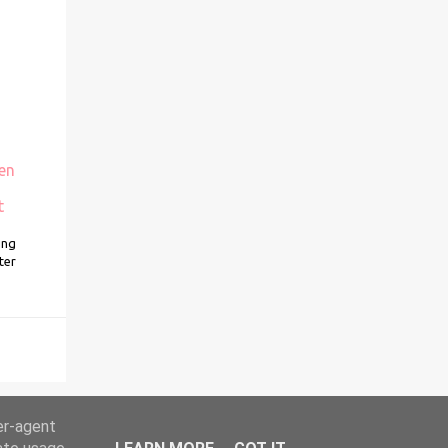
en
t
ung
ter
er-agent