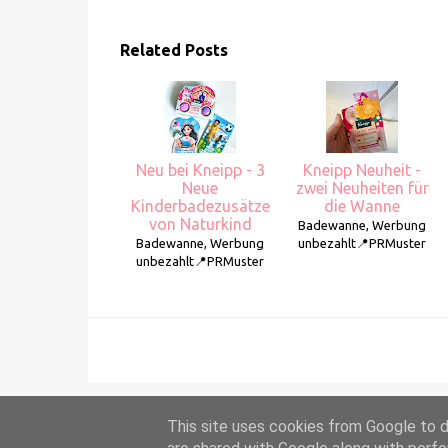
Related Posts
Neu bei Kneipp - 3
Kneipp Neuheit -
Neue
zwei Neuheiten für
Kinderbadezusätze
die Wanne
von Naturkind
Badewanne, Werbung
Badewanne, Werbung
unbezahlt📍PRMuster
unbezahlt📍PRMuster
This site uses cookies from Google to de