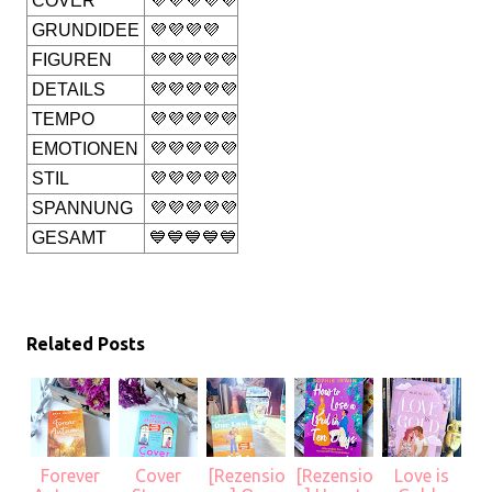
COVER
💜💜💜💜💜
GRUNDIDEE
💜💜💜💜
FIGUREN
💜💜💜💜💜
DETAILS
💜💜💜💜💜
TEMPO
💜💜💜💜💜
EMOTIONEN
💜💜💜💜💜
STIL
💜💜💜💜💜
SPANNUNG
💜💜💜💜💜
GESAMT
💙💙💙💙💙
Related Posts
Forever
Cover
[Rezensio
[Rezensio
Love is