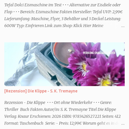
einem frisch-fruchtigen Duft, wie die Kneipp Aroma-Pflegedusche
Tefal Dolci Eismaschine im Test • • • Alternative zur Eisdiele oder
“ Sommer Flirt ...
Flop • • • Bereich: Eismaschine Fakten Hersteller: Tefal UVP: 2,99€
Lieferumfang: Maschine, Flyer, 3 Behälter und 3 Deckel Leistung:
600W Typ: Einfrieren Link zum Shop: Klick Hier Meine
Erfahrungen Erste Schritte Die Maschine kommt in einem großen
Karton. Da sie jedoch nicht viel beinhaltet ist sie schnell
ausgepackt und aufgebaut. Eine Anleitung ist dabei, die enthält
aber nicht viele Informationen. Ob die Behälter in die
Spülmaschine dürfen oder ähnliches, habe ich dort jedenfalls nicht
entnehmen können. Rezepte gibt es über eine Art Flyer. Dort sind
Online ein paar Rezepte für die unterschiedlichsten Funktionen des
Gerätes. Für den Aufbau habe ich keine fünf Minuten benötigt. Die
Optik Die Optik ist nett. Sie erinnert mich von der Größe her an
[Rezension] Die Klippe - S. K. Tremayne
eine Kaffeemaschine. Farblich ist sie dezent und passt zum Eis. Ich
würde sagen Retro meets Moderne. Das Bedienfeld hat eine ...
Rezension - Die Klippe • • • Ort ohne Wiederkehr • • • Genre:
Thriller Buch Fakten Autor/in: S. K. Tremayne Titel Die Klippe
Verlag: Knaur Erschienen: 2026 ISBN: 9783426527221 Seiten: 412
Format: Taschenbuch Serie: - Preis: 12,99€ Worum geht es in dem