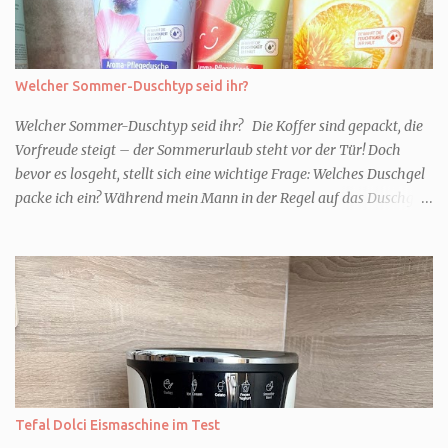
Welcher Sommer-Duschtyp seid ihr?
Welcher Sommer-Duschtyp seid ihr? Die Koffer sind gepackt, die
Vorfreude steigt – der Sommerurlaub steht vor der Tür! Doch
bevor es losgeht, stellt sich eine wichtige Frage: Welches Duschgel
packe ich ein? Während mein Mann in der Regel auf das Duschgel
im Hotel zurückgreift und den Kids das herzlich egal ist, überlege
ich tatsächlich sehr lang. Warum? Für mich ist die Dusche im
Urlaub Entspannung und Wellness. Falls ihr ähnlich denkt, lasst
uns doch herausfinden, welcher Duschtyp ihr seid. TYP
GENIESSER Egal, ob Strand oder Städtetrip - für euch gehört
gutes Essen, ein guter Wein oder Cocktail, vielleicht ein gutes Buch
dazu. Ihr liebt es Sonnenuntergänge zu beobachten und genießt
einfach jeden Moment. Dann seid ihr wie ich der Typ Genießer.
Hier empfehle ich tatsächlich Düfte die zur Jahreszeit passen, weil
Tefal Dolci Eismaschine im Test
ihr dann bessere entspannen könnt. Zum Beispiel ein Duschgel mit