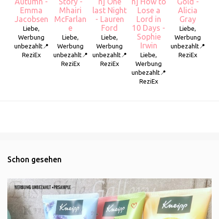
Autumn -
Story -
n] One
n] How to
Gold -
Emma
Mhairi
last Night
Lose a
Alicia
Jacobsen
McFarlan
- Lauren
Lord in
Gray
e
Ford
10 Days -
Liebe,
Liebe,
Sophie
Werbung
Liebe,
Liebe,
Werbung
Irwin
unbezahlt📍
Werbung
Werbung
unbezahlt📍
ReziEx
unbezahlt📍
unbezahlt📍
Liebe,
ReziEx
ReziEx
ReziEx
Werbung
unbezahlt📍
ReziEx
Schon gesehen