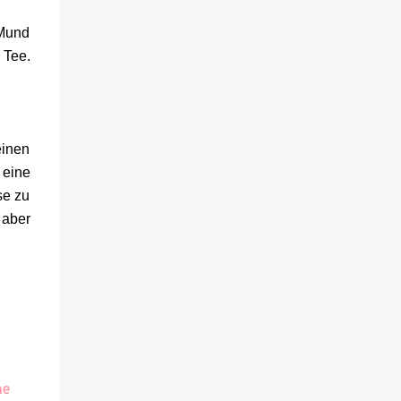
viele Informationen. Ob die Behälter in die
Spülmaschine dürfen oder ähnliches, habe
 Mund
ich dort jedenfalls nicht entnehmen können.
 Tee.
Rezepte gibt es über eine Art Flyer. Dort sind
Online ein paar Rezepte für die
unterschiedlichsten Funktionen des Gerätes.
Für den Aufbau habe ich keine fünf Minuten
einen
benötigt. Die Optik Die Optik ist nett. Sie
 eine
erinnert mich von der Größe her an eine
Kaffeemaschine. Farblich ist sie dezent und
se zu
passt zum Eis. Ich würde sagen Retro meets
 aber
Moderne. Das Bedienfeld hat eine ...
ne