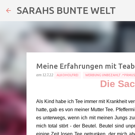
SARAHS BUNTE WELT
Meine Erfahrungen mit Teaba
am
12.7.22
ALKOHOLFREI
WERBUNG UNBEZAHLT📍PRMU
Die Sac
Als Kind habe ich Tee immer mit Krankheit v
hatte, gab es von meiner Mutter Tee. Pfefferm
es unterwegs, wenn ich mit meinen Jungs zum
mich total stört - der Beutel. Beutel sind u
einige Zeit losen Tee getrunken, der mich ab