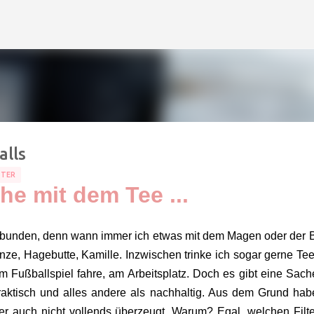
Direkt zum Hauptbereich
lls
STER
he mit dem Tee ...
erbunden, denn wann immer ich etwas mit dem Magen oder der 
inze, Hagebutte, Kamille. Inzwischen trinke ich sogar gerne Tee
 Fußballspiel fahre, am Arbeitsplatz. Doch es gibt eine Sach
npraktisch und alles andere als nachhaltig. Aus dem Grund hab
er auch nicht vollends überzeugt. Warum? Egal, welchen Filte