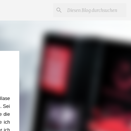
Blase
. Sei
e die
e ich
r ich