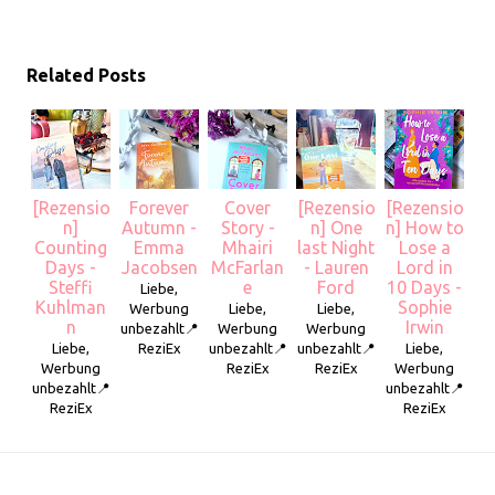
Related Posts
[Rezensio
Forever
Cover
[Rezensio
[Rezensio
n]
Autumn -
Story -
n] One
n] How to
Counting
Emma
Mhairi
last Night
Lose a
Days -
Jacobsen
McFarlan
- Lauren
Lord in
Steffi
e
Ford
10 Days -
Liebe,
Kuhlman
Sophie
Werbung
Liebe,
Liebe,
n
Irwin
unbezahlt📍
Werbung
Werbung
Liebe,
ReziEx
unbezahlt📍
unbezahlt📍
Liebe,
Werbung
ReziEx
ReziEx
Werbung
unbezahlt📍
unbezahlt📍
ReziEx
ReziEx