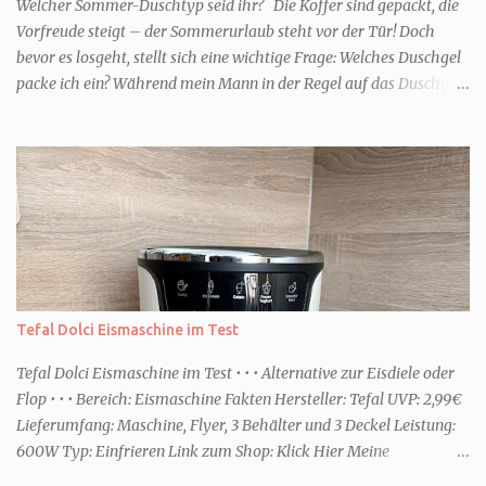
Welcher Sommer-Duschtyp seid ihr? Die Koffer sind gepackt, die
Vorfreude steigt – der Sommerurlaub steht vor der Tür! Doch
bevor es losgeht, stellt sich eine wichtige Frage: Welches Duschgel
packe ich ein? Während mein Mann in der Regel auf das Duschgel
im Hotel zurückgreift und den Kids das herzlich egal ist, überlege
ich tatsächlich sehr lang. Warum? Für mich ist die Dusche im
Urlaub Entspannung und Wellness. Falls ihr ähnlich denkt, lasst
uns doch herausfinden, welcher Duschtyp ihr seid. TYP
GENIESSER Egal, ob Strand oder Städtetrip - für euch gehört
gutes Essen, ein guter Wein oder Cocktail, vielleicht ein gutes Buch
dazu. Ihr liebt es Sonnenuntergänge zu beobachten und genießt
einfach jeden Moment. Dann seid ihr wie ich der Typ Genießer.
Hier empfehle ich tatsächlich Düfte die zur Jahreszeit passen, weil
Tefal Dolci Eismaschine im Test
ihr dann bessere entspannen könnt. Zum Beispiel ein Duschgel mit
einem frisch-fruchtigen Duft, wie die Kneipp Aroma-Pflegedusche
Tefal Dolci Eismaschine im Test • • • Alternative zur Eisdiele oder
“ Sommer Flirt ...
Flop • • • Bereich: Eismaschine Fakten Hersteller: Tefal UVP: 2,99€
Lieferumfang: Maschine, Flyer, 3 Behälter und 3 Deckel Leistung:
600W Typ: Einfrieren Link zum Shop: Klick Hier Meine
Erfahrungen Erste Schritte Die Maschine kommt in einem großen