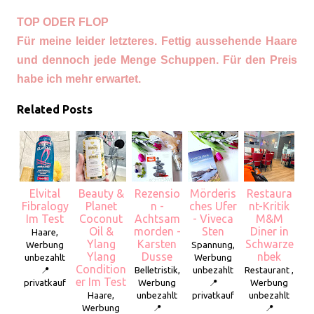
TOP ODER FLOP
Für meine leider letzteres. Fettig aussehende Haare
und dennoch jede Menge Schuppen. Für den Preis
habe ich mehr erwartet.
Related Posts
Elvital
Beauty &
Rezensio
Mörderis
Restaura
Fibralogy
Planet
n -
ches Ufer
nt-Kritik
Im Test
Coconut
Achtsam
- Viveca
M&M
Oil &
morden -
Sten
Diner in
Haare,
Ylang
Karsten
Schwarze
Werbung
Spannung,
Ylang
Dusse
nbek
unbezahlt
Werbung
Condition
📍
Belletristik,
unbezahlt
Restaurant ,
er Im Test
privatkauf
Werbung
📍
Werbung
Haare,
unbezahlt
privatkauf
unbezahlt
Werbung
📍
📍