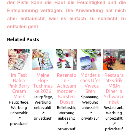
der Piste kann die Haut die Feuchtigkeit und die
Entspannung vertragen. Die Anwendung hat mich
aber enttäuscht, weil es einfach zu schlecht zu
entfalten geht.
Related Posts
Im Test
Meine
Rezensio
Mörderis
Restaura
Balea
Flop-
n -
ches Ufer
nt-Kritik
Pink Berry
Tuchmas
Achtsam
- Viveca
M&M
Cream
ke 2026
morden -
Sten
Diner in
Mask
Karsten
Schwarze
Hautpflege,
Spannung,
Dusse
nbek
Hautpflege,
Werbung
Werbung
Werbung
unbezahlt
Belletristik,
unbezahlt
Restaurant ,
unbezahlt
📍
Werbung
📍
Werbung
📍
privatkauf
unbezahlt
privatkauf
unbezahlt
privatkauf
📍
📍
privatkauf
privatkauf