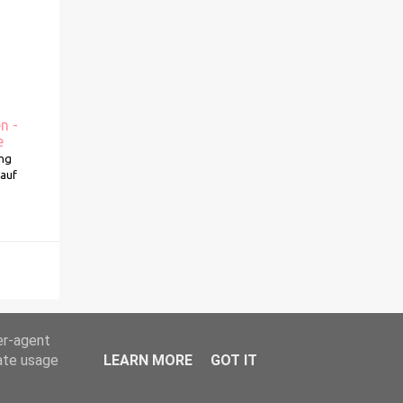
n -
e
ung
kauf
er-agent
rate usage
LEARN MORE
GOT IT