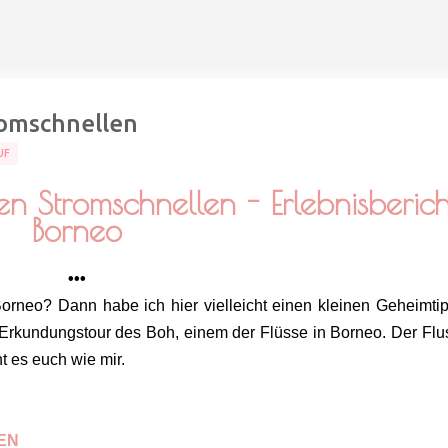
Direkt zum Hauptbereich
romschnellen
UF
en Stromschnellen - Erlebnisberich
Borneo
•••
Borneo? Dann habe ich hier vielleicht einen kleinen Geheimtip
Erkundungstour des Boh, einem der Flüsse in Borneo. Der Flus
t es euch wie mir.
EN