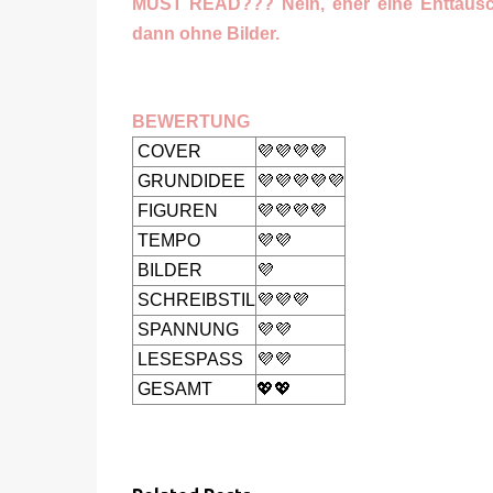
MUST READ??? Nein, eher eine Enttäuschu
dann ohne Bilder.
BEWERTUNG
COVER
💜💜💜💜
GRUNDIDEE
💜💜💜💜💜
FIGUREN
💜💜💜💜
TEMPO
💜💜
BILDER
💜
SCHREIBSTIL
💜💜💜
SPANNUNG
💜💜
LESESPASS
💜💜
GESAMT
💖💖