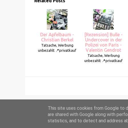
Related Posts
Der Apfelbaum -
[Rezension] Bulle -
Christian Berkel
Undercover in der
Polizei von Paris -
Tatsache, Werbung
Valentin Gendrot
unbezahlt 📍privatkauf
Tatsache, Werbung
unbezahlt 📍privatkauf
This site uses cookies from Google to de
are shared with Google along with perfo
statistics, and to detect and address a