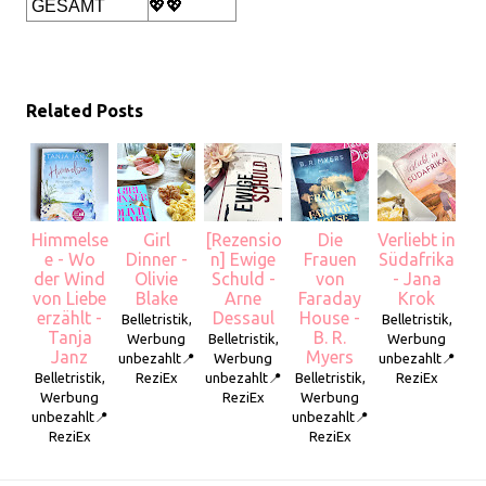
GESAMT
💖💖
Related Posts
Himmelse
Girl
[Rezensio
Die
Verliebt in
e - Wo
Dinner -
n] Ewige
Frauen
Südafrika
der Wind
Olivie
Schuld -
von
- Jana
von Liebe
Blake
Arne
Faraday
Krok
erzählt -
Dessaul
House -
Belletristik,
Belletristik,
Tanja
B. R.
Werbung
Belletristik,
Werbung
Janz
Myers
unbezahlt📍
Werbung
unbezahlt📍
Belletristik,
ReziEx
unbezahlt📍
Belletristik,
ReziEx
Werbung
ReziEx
Werbung
unbezahlt📍
unbezahlt📍
ReziEx
ReziEx