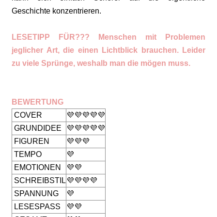
Geschichte konzentrieren.
LESETIPP FÜR??? Menschen mit Problemen
jeglicher Art, die einen Lichtblick brauchen. Leider
zu viele Sprünge, weshalb man die mögen muss.
BEWERTUNG
COVER
💜💜💜💜💜
GRUNDIDEE
💜💜💜💜💜
FIGUREN
💜💜💜
TEMPO
💜
EMOTIONEN
💜💜
SCHREIBSTIL
💜💜💜💜
SPANNUNG
💜
LESESPASS
💜💜