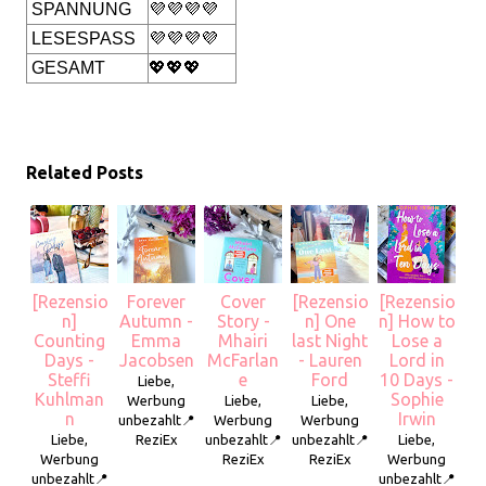
SPANNUNG
💜💜💜💜
LESESPASS
💜💜💜💜
GESAMT
💖💖💖
Related Posts
[Rezensio
Forever
Cover
[Rezensio
[Rezensio
n]
Autumn -
Story -
n] One
n] How to
Counting
Emma
Mhairi
last Night
Lose a
Days -
Jacobsen
McFarlan
- Lauren
Lord in
Steffi
e
Ford
10 Days -
Liebe,
Kuhlman
Sophie
Werbung
Liebe,
Liebe,
n
Irwin
unbezahlt📍
Werbung
Werbung
Liebe,
ReziEx
unbezahlt📍
unbezahlt📍
Liebe,
Werbung
ReziEx
ReziEx
Werbung
unbezahlt📍
unbezahlt📍