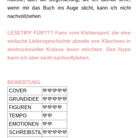
wenn mir das Buch ins Auge sticht, kann ich nicht
nachvollziehen
LESETIPP FÜR??? Fans vom Klettersport, die eine
einfache Liebesgeschichte abseits von Klischees in
eindrucksvoller Kulisse lesen möchten. Den Hype
kann ich aber nicht nachvollziehen.
BEWERTUNG
COVER
💜💜💜💜💜
GRUNDIDEE
💜💜💜💜💜
FIGUREN
💜💜💜💜
TEMPO
💜💜
EMOTIONEN
💜💜
SCHREIBSTIL
💜💜💜💜💜