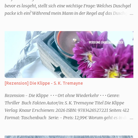
bevor es losgeht, stellt sich eine wichtige Frage: Welches Duschgel
packe ich ein? Während mein Mann in der Regel auf das Duschgel
im Hotel zurückgreift und den Kids das herzlich egal ist, überlege
ich tatsächlich sehr lang. Warum? Für mich ist die Dusche im
Urlaub Entspannung und Wellness. Falls ihr ähnlich denkt, lasst
uns doch herausfinden, welcher Duschtyp ihr seid. TYP
GENIESSER Egal, ob Strand oder Städtetrip - für euch gehört
gutes Essen, ein guter Wein oder Cocktail, vielleicht ein gutes Buch
dazu. Ihr liebt es Sonnenuntergänge zu beobachten und genießt
einfach jeden Moment. Dann seid ihr wie ich der Typ Genießer.
Hier empfehle ich tatsächlich Düfte die zur Jahreszeit passen, weil
[Rezension] Die Klippe - S. K. Tremayne
ihr dann bessere entspannen könnt. Zum Beispiel ein Duschgel mit
einem frisch-fruchtigen Duft, wie die Kneipp Aroma-Pflegedusche
Rezension - Die Klippe • • • Ort ohne Wiederkehr • • • Genre:
“ Sommer Flirt ...
Thriller Buch Fakten Autor/in: S. K. Tremayne Titel Die Klippe
Verlag: Knaur Erschienen: 2026 ISBN: 9783426527221 Seiten: 412
Format: Taschenbuch Serie: - Preis: 12,99€ Worum geht es in dem
Buch Karenza hat ihre Routinen, als ihr Ex-Mann sie um Hilfe
bittet. Zwei traumatisierte Kinder, eine tote Mutter und die Frage,