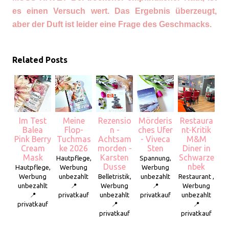
es einen Versuch wert. Das Ergebnis überzeugt,
aber der Duft ist leider eine Frage des Geschmacks.
Related Posts
Im Test
Meine
Rezensio
Mörderis
Restaura
Balea
Flop-
n -
ches Ufer
nt-Kritik
Pink Berry
Tuchmas
Achtsam
- Viveca
M&M
Cream
ke 2026
morden -
Sten
Diner in
Mask
Karsten
Schwarze
Hautpflege,
Spannung,
Dusse
nbek
Hautpflege,
Werbung
Werbung
Werbung
unbezahlt
Belletristik,
unbezahlt
Restaurant ,
unbezahlt
📍
Werbung
📍
Werbung
📍
privatkauf
unbezahlt
privatkauf
unbezahlt
privatkauf
📍
📍
privatkauf
privatkauf