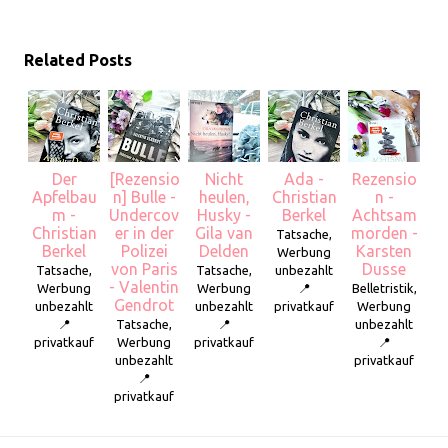
Related Posts
Der
[Rezensio
Nicht
Ada -
Rezensio
Apfelbau
n] Bulle -
heulen,
Christian
n -
m -
Undercov
Husky -
Berkel
Achtsam
Christian
er in der
Gila van
morden -
Tatsache,
Berkel
Polizei
Delden
Karsten
Werbung
von Paris
Dusse
Tatsache,
Tatsache,
unbezahlt
- Valentin
Werbung
Werbung
📍
Belletristik,
Gendrot
unbezahlt
unbezahlt
privatkauf
Werbung
📍
Tatsache,
📍
unbezahlt
privatkauf
Werbung
privatkauf
📍
unbezahlt
privatkauf
📍
privatkauf