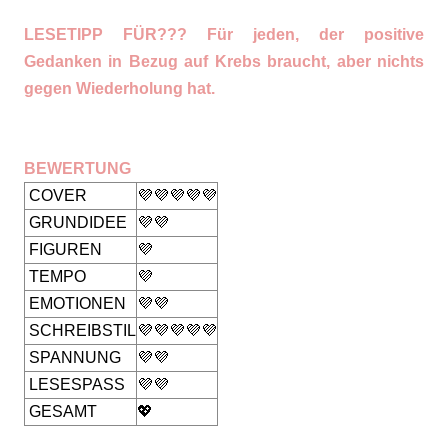
LESETIPP FÜR??? Für jeden, der positive
Gedanken in Bezug auf Krebs braucht, aber nichts
gegen Wiederholung hat.
BEWERTUNG
COVER
💜💜💜💜💜
GRUNDIDEE
💜💜
FIGUREN
💜
TEMPO
💜
EMOTIONEN
💜💜
SCHREIBSTIL
💜💜💜💜💜
SPANNUNG
💜💜
LESESPASS
💜💜
GESAMT
💖