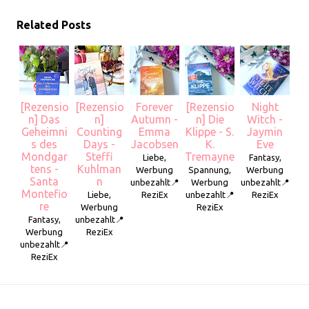
Related Posts
[Rezensio
[Rezensio
Forever
[Rezensio
Night
n] Das
n]
Autumn -
n] Die
Witch -
Geheimni
Counting
Emma
Klippe - S.
Jaymin
s des
Days -
Jacobsen
K.
Eve
Mondgar
Steffi
Tremayne
Liebe,
Fantasy,
tens -
Kuhlman
Werbung
Spannung,
Werbung
Santa
n
unbezahlt📍
Werbung
unbezahlt📍
Montefio
Liebe,
ReziEx
unbezahlt📍
ReziEx
re
Werbung
ReziEx
Fantasy,
unbezahlt📍
Werbung
ReziEx
unbezahlt📍
ReziEx