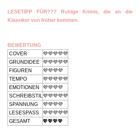
LESETIPP FÜR??? Ruhige Krimis, die an die
Klassiker von früher kommen.
BEWERTUNG
COVER
💜💜💜💜💜
GRUNDIDEE
💜💜💜💜💜
FIGUREN
💜💜💜💜
TEMPO
💜💜💜💜💜
EMOTIONEN
💜💜💜💜
SCHREIBSTIL
💜💜💜💜💜
SPANNUNG
💜💜💜💜
LESESPASS
💜💜💜💜💜
GESAMT
💖💖💖💖