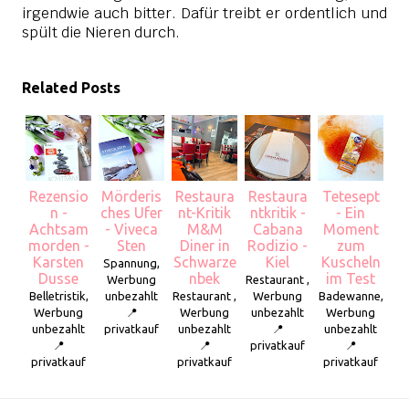
irgendwie auch bitter. Dafür treibt er ordentlich und
spült die Nieren durch.
Related Posts
Rezensio
Mörderis
Restaura
Restaura
Tetesept
n -
ches Ufer
nt-Kritik
ntkritik -
- Ein
Achtsam
- Viveca
M&M
Cabana
Moment
morden -
Sten
Diner in
Rodizio -
zum
Karsten
Schwarze
Kiel
Kuscheln
Spannung,
Dusse
nbek
im Test
Werbung
Restaurant ,
Belletristik,
unbezahlt
Restaurant ,
Werbung
Badewanne,
Werbung
📍
Werbung
unbezahlt
Werbung
unbezahlt
privatkauf
unbezahlt
📍
unbezahlt
📍
📍
privatkauf
📍
privatkauf
privatkauf
privatkauf