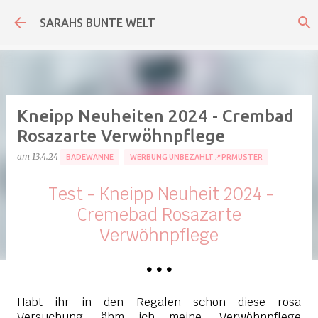
Direkt zum Hauptbereich
SARAHS BUNTE WELT
Kneipp Neuheiten 2024 - Crembad
Rosazarte Verwöhnpflege
am
13.4.24
BADEWANNE
WERBUNG UNBEZAHLT📍PRMUSTER
Test - Kneipp Neuheit 2024 -
Cremebad Rosazarte
Verwöhnpflege
•
•
•
Habt ihr in den Regalen schon diese rosa
Versuchung, ähm ich meine, Verwöhnpflege