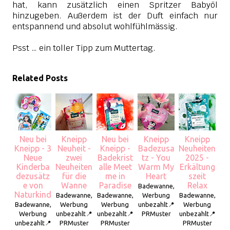
hat, kann zusätzlich einen Spritzer Babyöl
hinzugeben. Außerdem ist der Duft einfach nur
entspannend und absolut wohlfühlmässig.
Psst … ein toller Tipp zum Muttertag.
Related Posts
Neu bei
Kneipp
Neu bei
Kneipp
Kneipp
Kneipp - 3
Neuheit -
Kneipp -
Badezusa
Neuheiten
Neue
zwei
Badekrist
tz - You
2025 -
Kinderba
Neuheiten
alle Meet
Warm My
Erkältung
dezusätz
für die
me in
Heart
szeit
e von
Wanne
Paradise
Relax
Badewanne,
Naturkind
Badewanne,
Badewanne,
Werbung
Badewanne,
Badewanne,
Werbung
Werbung
unbezahlt📍
Werbung
Werbung
unbezahlt📍
unbezahlt📍
PRMuster
unbezahlt📍
unbezahlt📍
PRMuster
PRMuster
PRMuster