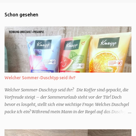
Schon gesehen
Welcher Sommer-Duschtyp seid ihr?
Welcher Sommer-Duschtyp seid ihr? Die Koffer sind gepackt, die
Vorfreude steigt – der Sommerurlaub steht vor der Tür! Doch
bevor es losgeht, stellt sich eine wichtige Frage: Welches Duschgel
packe ich ein? Während mein Mann in der Regel auf das Duschgel
im Hotel zurückgreift und den Kids das herzlich egal ist, überlege
ich tatsächlich sehr lang. Warum? Für mich ist die Dusche im
Urlaub Entspannung und Wellness. Falls ihr ähnlich denkt, lasst