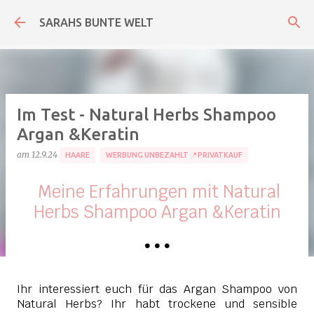
Direkt zum Hauptbereich
SARAHS BUNTE WELT
Im Test - Natural Herbs Shampoo
Argan &Keratin
am
12.9.24
HAARE
WERBUNG UNBEZAHLT 📍PRIVATKAUF
Meine Erfahrungen mit Natural
Herbs Shampoo Argan &Keratin
•
•
•
Ihr interessiert euch für das Argan Shampoo von
Natural Herbs? Ihr habt trockene und sensible