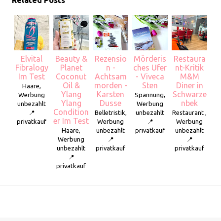
Related Posts
Elvital
Beauty &
Rezensio
Mörderis
Restaura
Fibralogy
Planet
n -
ches Ufer
nt-Kritik
Im Test
Coconut
Achtsam
- Viveca
M&M
Oil &
morden -
Sten
Diner in
Haare,
Ylang
Karsten
Schwarze
Werbung
Spannung,
Ylang
Dusse
nbek
unbezahlt
Werbung
Condition
📍
Belletristik,
unbezahlt
Restaurant ,
er Im Test
privatkauf
Werbung
📍
Werbung
Haare,
unbezahlt
privatkauf
unbezahlt
Werbung
📍
📍
unbezahlt
privatkauf
privatkauf
📍
privatkauf