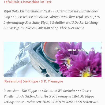
Tefal Dolci Eismaschine im Test
ihr dann bessere entspannen könnt. Zum Beispiel ein Duschgel mit
einem frisch-fruchtigen Duft, wie die Kneipp Aroma-Pflegedusche
Tefal Dolci Eismaschine im Test • • • Alternative zur Eisdiele oder
“ Sommer Flirt ...
Flop • • • Bereich: Eismaschine Fakten Hersteller: Tefal UVP: 2,99€
Lieferumfang: Maschine, Flyer, 3 Behälter und 3 Deckel Leistung:
600W Typ: Einfrieren Link zum Shop: Klick Hier Meine
Erfahrungen Erste Schritte Die Maschine kommt in einem großen
Karton. Da sie jedoch nicht viel beinhaltet ist sie schnell
ausgepackt und aufgebaut. Eine Anleitung ist dabei, die enthält
aber nicht viele Informationen. Ob die Behälter in die
Spülmaschine dürfen oder ähnliches, habe ich dort jedenfalls nicht
entnehmen können. Rezepte gibt es über eine Art Flyer. Dort sind
Online ein paar Rezepte für die unterschiedlichsten Funktionen des
Gerätes. Für den Aufbau habe ich keine fünf Minuten benötigt. Die
Optik Die Optik ist nett. Sie erinnert mich von der Größe her an
[Rezension] Die Klippe - S. K. Tremayne
eine Kaffeemaschine. Farblich ist sie dezent und passt zum Eis. Ich
würde sagen Retro meets Moderne. Das Bedienfeld hat eine ...
Rezension - Die Klippe • • • Ort ohne Wiederkehr • • • Genre:
Thriller Buch Fakten Autor/in: S. K. Tremayne Titel Die Klippe
Verlag: Knaur Erschienen: 2026 ISBN: 9783426527221 Seiten: 412