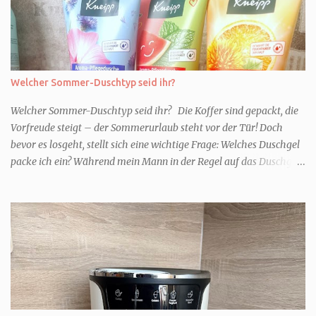
Welcher Sommer-Duschtyp seid ihr?
Welcher Sommer-Duschtyp seid ihr? Die Koffer sind gepackt, die
Vorfreude steigt – der Sommerurlaub steht vor der Tür! Doch
bevor es losgeht, stellt sich eine wichtige Frage: Welches Duschgel
packe ich ein? Während mein Mann in der Regel auf das Duschgel
im Hotel zurückgreift und den Kids das herzlich egal ist, überlege
ich tatsächlich sehr lang. Warum? Für mich ist die Dusche im
Urlaub Entspannung und Wellness. Falls ihr ähnlich denkt, lasst
uns doch herausfinden, welcher Duschtyp ihr seid. TYP
GENIESSER Egal, ob Strand oder Städtetrip - für euch gehört
gutes Essen, ein guter Wein oder Cocktail, vielleicht ein gutes Buch
dazu. Ihr liebt es Sonnenuntergänge zu beobachten und genießt
einfach jeden Moment. Dann seid ihr wie ich der Typ Genießer.
Hier empfehle ich tatsächlich Düfte die zur Jahreszeit passen, weil