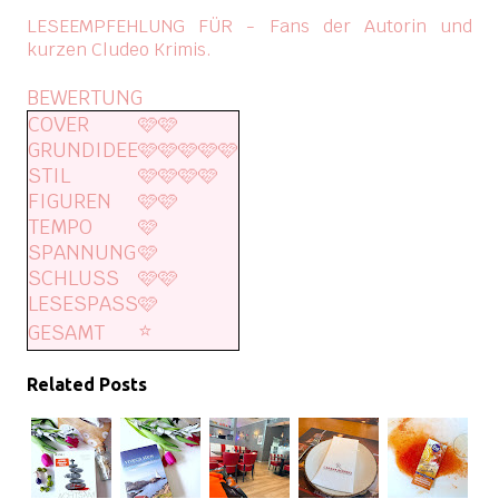
LESEEMPFEHLUNG FÜR - Fans der Autorin und
kurzen Cludeo Krimis.
BEWERTUNG
COVER
🩷🩷
GRUNDIDEE
🩷🩷🩷🩷🩷
STIL
🩷🩷🩷🩷
FIGUREN
🩷🩷
TEMPO
🩷
SPANNUNG
🩷
SCHLUSS
🩷🩷
LESESPASS
🩷
⭐️
GESAMT
Related Posts