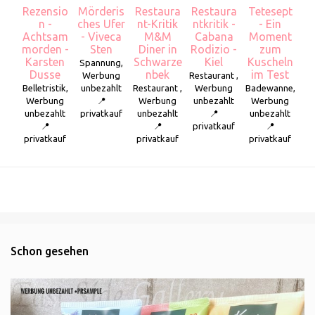
Rezensio
Mörderis
Restaura
Restaura
Tetesept
n -
ches Ufer
nt-Kritik
ntkritik -
- Ein
Achtsam
- Viveca
M&M
Cabana
Moment
morden -
Sten
Diner in
Rodizio -
zum
Karsten
Schwarze
Kiel
Kuscheln
Spannung,
Dusse
nbek
im Test
Werbung
Restaurant ,
Belletristik,
unbezahlt
Restaurant ,
Werbung
Badewanne,
Werbung
📍
Werbung
unbezahlt
Werbung
unbezahlt
privatkauf
unbezahlt
📍
unbezahlt
📍
📍
privatkauf
📍
privatkauf
privatkauf
privatkauf
Schon gesehen