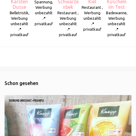
Karsten
Schwarze
Kiel
Kuscheln
Spannung,
Dusse
nbek
im Test
Werbung
Restaurant ,
Belletristik,
unbezahlt
Restaurant ,
Werbung
Badewanne,
Werbung
📍
Werbung
unbezahlt
Werbung
unbezahlt
privatkauf
unbezahlt
📍
unbezahlt
📍
📍
privatkauf
📍
privatkauf
privatkauf
privatkauf
Schon gesehen