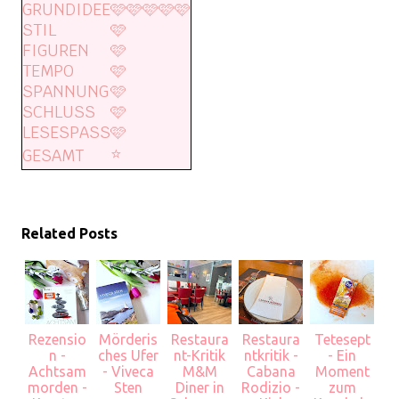
GRUNDIDEE
🩷🩷🩷🩷🩷
STIL
🩷
FIGUREN
🩷
TEMPO
🩷
SPANNUNG
🩷
SCHLUSS
🩷
LESESPASS
🩷
⭐️
GESAMT
Related Posts
Rezensio
Mörderis
Restaura
Restaura
Tetesept
n -
ches Ufer
nt-Kritik
ntkritik -
- Ein
Achtsam
- Viveca
M&M
Cabana
Moment
morden -
Sten
Diner in
Rodizio -
zum