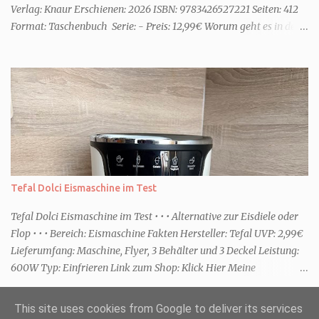
Verlag: Knaur Erschienen: 2026 ISBN: 9783426527221 Seiten: 412
Format: Taschenbuch Serie: - Preis: 12,99€ Worum geht es in dem
Buch Karenza hat ihre Routinen, als ihr Ex-Mann sie um Hilfe
bittet. Zwei traumatisierte Kinder, eine tote Mutter und die Frage,
was wirklich passierte, denn beide Kinder beschuldigen sich
gegenseitig. Sie zieht in das Haus und muss schon bald erkennen,
dass viel mehr dahintersteckt. Meine Leseeindrücke Die Klippe -
ist ein Thriller, bei dem ich mich direkt fragte: Gehen den Verlagen
die Titel aus? Erst vor wenigen Wochen las ich einen anderen
Thriller mit dem gleichen Titel. Tatsächlich sind sie sehr
unterschiedlich, haben aber noch eine Gemeinsamkeit. Sie haben
Tefal Dolci Eismaschine im Test
mich leider nicht überzeu...
Tefal Dolci Eismaschine im Test • • • Alternative zur Eisdiele oder
Flop • • • Bereich: Eismaschine Fakten Hersteller: Tefal UVP: 2,99€
Lieferumfang: Maschine, Flyer, 3 Behälter und 3 Deckel Leistung:
600W Typ: Einfrieren Link zum Shop: Klick Hier Meine
Erfahrungen Erste Schritte Die Maschine kommt in einem großen
Karton. Da sie jedoch nicht viel beinhaltet ist sie schnell
This site uses cookies from Google to deliver its services