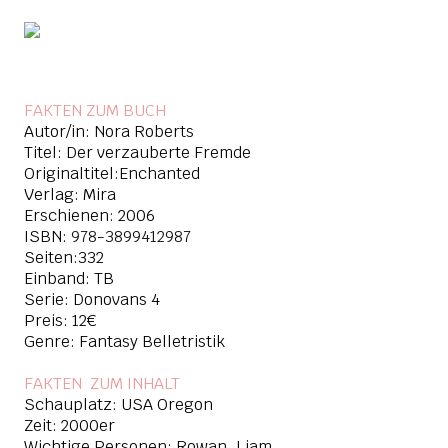
FAKTEN ZUM BUCH
Autor/in: Nora Roberts
Titel:
Der verzauberte Fremde
Originaltitel:Enchanted
Verlag: Mira
Erschienen: 2006
ISBN:
978-3899412987
Seiten:332
Einband: TB
Serie: Donovans 4
Preis: 12€
Genre: Fantasy Belletristik
FAKTEN ZUM INHAL
T
Schauplatz: USA Oregon
Zeit: 2000er
Wichtige Personen: Rowan, Liam