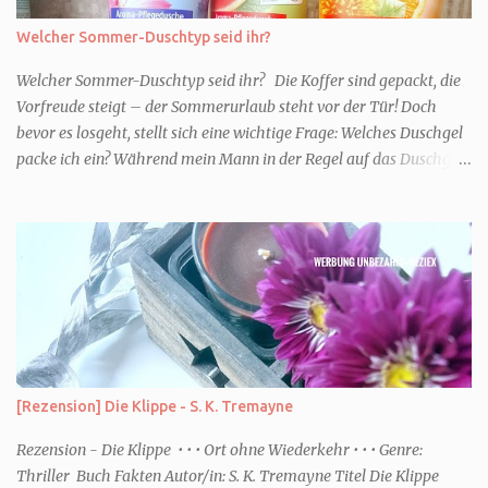
Welcher Sommer-Duschtyp seid ihr?
Welcher Sommer-Duschtyp seid ihr? Die Koffer sind gepackt, die
Vorfreude steigt – der Sommerurlaub steht vor der Tür! Doch
bevor es losgeht, stellt sich eine wichtige Frage: Welches Duschgel
packe ich ein? Während mein Mann in der Regel auf das Duschgel
im Hotel zurückgreift und den Kids das herzlich egal ist, überlege
ich tatsächlich sehr lang. Warum? Für mich ist die Dusche im
Urlaub Entspannung und Wellness. Falls ihr ähnlich denkt, lasst
uns doch herausfinden, welcher Duschtyp ihr seid. TYP
GENIESSER Egal, ob Strand oder Städtetrip - für euch gehört
gutes Essen, ein guter Wein oder Cocktail, vielleicht ein gutes Buch
dazu. Ihr liebt es Sonnenuntergänge zu beobachten und genießt
einfach jeden Moment. Dann seid ihr wie ich der Typ Genießer.
Hier empfehle ich tatsächlich Düfte die zur Jahreszeit passen, weil
[Rezension] Die Klippe - S. K. Tremayne
ihr dann bessere entspannen könnt. Zum Beispiel ein Duschgel mit
einem frisch-fruchtigen Duft, wie die Kneipp Aroma-Pflegedusche
Rezension - Die Klippe • • • Ort ohne Wiederkehr • • • Genre:
“ Sommer Flirt ...
Thriller Buch Fakten Autor/in: S. K. Tremayne Titel Die Klippe