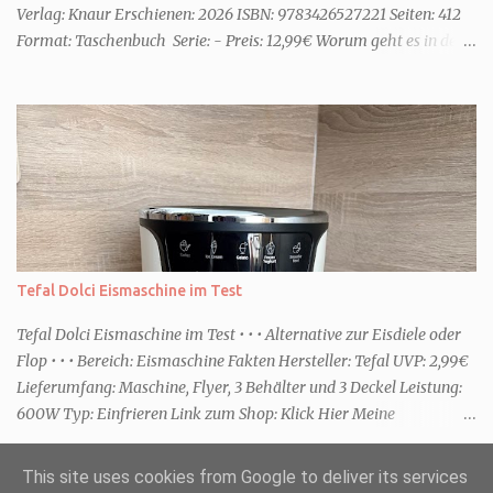
Verlag: Knaur Erschienen: 2026 ISBN: 9783426527221 Seiten: 412
Format: Taschenbuch Serie: - Preis: 12,99€ Worum geht es in dem
Buch Karenza hat ihre Routinen, als ihr Ex-Mann sie um Hilfe
bittet. Zwei traumatisierte Kinder, eine tote Mutter und die Frage,
was wirklich passierte, denn beide Kinder beschuldigen sich
gegenseitig. Sie zieht in das Haus und muss schon bald erkennen,
dass viel mehr dahintersteckt. Meine Leseeindrücke Die Klippe -
ist ein Thriller, bei dem ich mich direkt fragte: Gehen den Verlagen
die Titel aus? Erst vor wenigen Wochen las ich einen anderen
Thriller mit dem gleichen Titel. Tatsächlich sind sie sehr
unterschiedlich, haben aber noch eine Gemeinsamkeit. Sie haben
Tefal Dolci Eismaschine im Test
mich leider nicht überzeu...
Tefal Dolci Eismaschine im Test • • • Alternative zur Eisdiele oder
Flop • • • Bereich: Eismaschine Fakten Hersteller: Tefal UVP: 2,99€
Lieferumfang: Maschine, Flyer, 3 Behälter und 3 Deckel Leistung:
600W Typ: Einfrieren Link zum Shop: Klick Hier Meine
Erfahrungen Erste Schritte Die Maschine kommt in einem großen
Karton. Da sie jedoch nicht viel beinhaltet ist sie schnell
This site uses cookies from Google to deliver its services