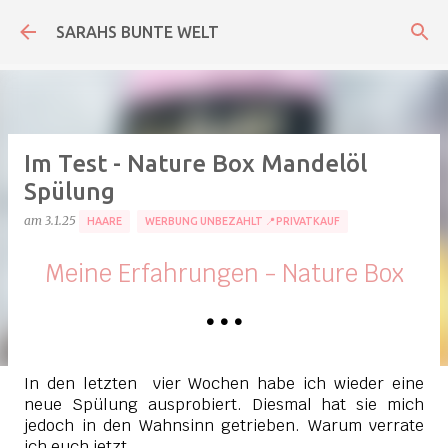
Direkt zum Hauptbereich
SARAHS BUNTE WELT
Im Test - Nature Box Mandelöl
Spülung
am
3.1.25
HAARE
WERBUNG UNBEZAHLT 📍PRIVATKAUF
Meine Erfahrungen - Nature Box
•
•
•
In den letzten vier Wochen habe ich wieder eine
neue Spülung ausprobiert. Diesmal hat sie mich
jedoch in den Wahnsinn getrieben. Warum verrate
ich euch jetzt.