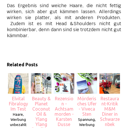
Das Ergebnis sind weiche Haare, die nicht fettig
wirken, sich aber gut kämmen lassen. Allerdings
wirken sie platter, als mit anderen Produkten.
Zudem ist es mit Head &Shoulders nicht gut
kombinierbar, denn dann sind sie trotzdem nicht gut
kämmbar.
Related Posts
Elvital
Beauty &
Rezensio
Mörderis
Restaura
Fibralogy
Planet
n -
ches Ufer
nt-Kritik
Im Test
Coconut
Achtsam
- Viveca
M&M
Oil &
morden -
Sten
Diner in
Haare,
Ylang
Karsten
Schwarze
Werbung
Spannung,
Ylang
Dusse
nbek
unbezahlt
Werbung