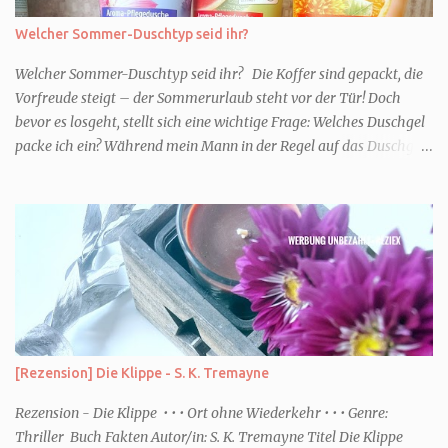
Welcher Sommer-Duschtyp seid ihr?
Welcher Sommer-Duschtyp seid ihr? Die Koffer sind gepackt, die
Vorfreude steigt – der Sommerurlaub steht vor der Tür! Doch
bevor es losgeht, stellt sich eine wichtige Frage: Welches Duschgel
packe ich ein? Während mein Mann in der Regel auf das Duschgel
im Hotel zurückgreift und den Kids das herzlich egal ist, überlege
ich tatsächlich sehr lang. Warum? Für mich ist die Dusche im
Urlaub Entspannung und Wellness. Falls ihr ähnlich denkt, lasst
uns doch herausfinden, welcher Duschtyp ihr seid. TYP
GENIESSER Egal, ob Strand oder Städtetrip - für euch gehört
gutes Essen, ein guter Wein oder Cocktail, vielleicht ein gutes Buch
dazu. Ihr liebt es Sonnenuntergänge zu beobachten und genießt
einfach jeden Moment. Dann seid ihr wie ich der Typ Genießer.
Hier empfehle ich tatsächlich Düfte die zur Jahreszeit passen, weil
[Rezension] Die Klippe - S. K. Tremayne
ihr dann bessere entspannen könnt. Zum Beispiel ein Duschgel mit
einem frisch-fruchtigen Duft, wie die Kneipp Aroma-Pflegedusche
Rezension - Die Klippe • • • Ort ohne Wiederkehr • • • Genre:
“ Sommer Flirt ...
Thriller Buch Fakten Autor/in: S. K. Tremayne Titel Die Klippe