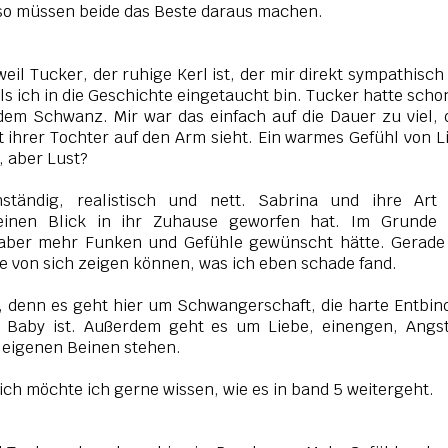
lso müssen beide das Beste daraus machen.
eil Tucker, der ruhige Kerl ist, der mir direkt sympathisch
ls ich in die Geschichte eingetaucht bin. Tucker hatte scho
dem Schwanz. Mir war das einfach auf die Dauer zu viel,
t ihrer Tochter auf den Arm sieht. Ein warmes Gefühl von L
, aber Lust?
tändig, realistisch und nett. Sabrina und ihre Art 
einen Blick in ihr Zuhause geworfen hat. Im Grunde 
 aber mehr Funken und Gefühle gewünscht hätte. Gerade
te von sich zeigen können, was ich eben schade fand.
t, denn es geht hier um Schwangerschaft, die harte Entbi
Baby ist. Außerdem geht es um Liebe, einengen, Angst
 eigenen Beinen stehen.
ich möchte ich gerne wissen, wie es in band 5 weitergeht.