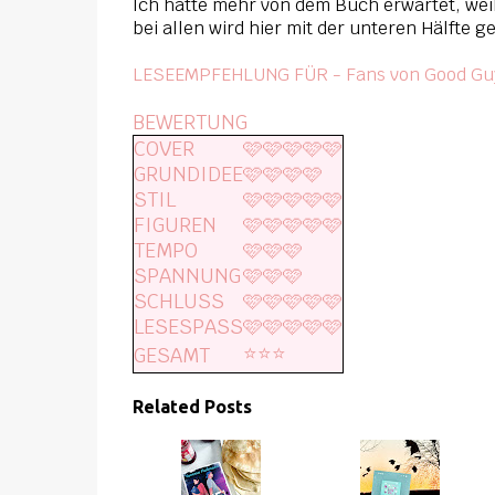
Ich hatte mehr von dem Buch erwartet, wei
bei allen wird hier mit der unteren Hälfte
LESEEMPFEHLUNG FÜR - Fans von Good Guy
BEWERTUNG
COVER
🩷🩷🩷🩷🩷
GRUNDIDEE
🩷🩷🩷🩷
STIL
🩷🩷🩷🩷🩷
FIGUREN
🩷🩷🩷🩷🩷
TEMPO
🩷🩷🩷
SPANNUNG
🩷🩷🩷
SCHLUSS
🩷🩷🩷🩷🩷
LESESPASS
🩷🩷🩷🩷🩷
⭐️⭐️⭐️
GESAMT
Related Posts