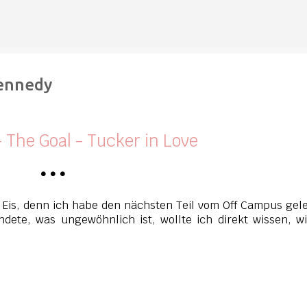
Direkt zum Hauptbereich
Kennedy
 The Goal - Tucker in Love
•
•
•
 Eis, denn ich habe den nächsten Teil vom Off Campus gel
ete, was ungewöhnlich ist, wollte ich direkt wissen, w