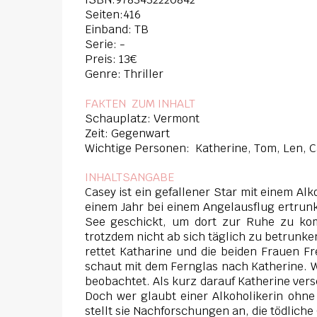
Seiten:416
Einband: TB
Serie: -
Preis: 13€
Genre: Thriller
FAKTEN ZUM INHAL
T
Schauplatz: Vermont
Zeit: Gegenwart
Wichtige Personen: Katherine, Tom, Len, 
INHALTSANGABE
Casey ist ein gefallener Star mit einem Al
einem Jahr bei einem Angelausflug ertrunk
See geschickt, um dort zur Ruhe zu ko
trotzdem nicht ab sich täglich zu betrunke
rettet Katharine und die beiden Frauen F
schaut mit dem Fernglas nach Katherine. W
beobachtet. Als kurz darauf Katherine vers
Doch wer glaubt einer Alkoholikerin ohn
stellt sie Nachforschungen an, die tödlich