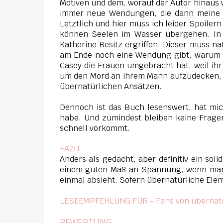
Motiven und dem, worauf der Autor hinaus 
immer neue Wendungen, die dann meine Id
Letztlich und hier muss ich leider Spoiler
können Seelen im Wasser übergehen. In
Katherine Besitz ergriffen. Dieser muss n
am Ende noch eine Wendung gibt, warum Ka
Casey die Frauen umgebracht hat, weil ihr
um den Mord an ihrem Mann aufzudecken, hä
übernatürlichen Ansätzen.
Dennoch ist das Buch lesenswert, hat mic
habe. Und zumindest bleiben keine Frage
schnell vorkommt.
FAZIT
Anders als gedacht, aber definitiv ein so
einem guten Maß an Spannung, wenn man 
einmal absieht. Sofern übernatürliche Ele
LESEEMPFEHLUNG FÜR - Fans von übernatür
BEWERTUNG