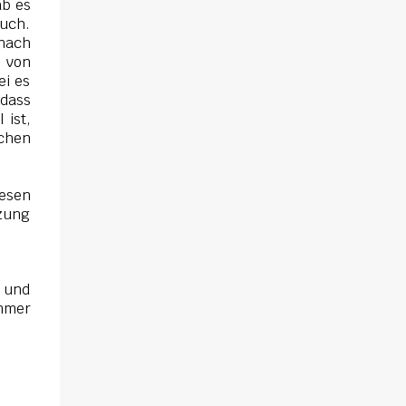
ab es
Buch.
 nach
 von
ei es
 dass
 ist,
lchen
lesen
tzung
e und
mmer