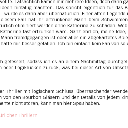
wollte. Tatsächlich kamen mir mehrere Ideen, doch dann g
een hinfällig machten. Das spricht eigentlich für das 
n - wurde es dann aber übernatürlich. Einer alten Legende
 diesem Fall hat ihr ertrunkener Mann beim Schwimmen
atürlich eliminiert werden ohne Katherine zu schaden. Wob
therine fast ertrunken wäre. Ganz ehrlich, meine Idee,
 Mann fremdgegangen ist oder alles ein abgekartetes Spiel
tte mir besser gefallen. Ich bin einfach kein Fan von so
h gefesselt, sodass ich es an einem Nachmittag durchge
n oder Logiklücken zurück, was bei dieser Art von Umse
lider Thriller mit logischem Schluss, überraschender Wend
von den Bourbon Gläsern und den Details von jedem Zi
mente nicht stören, kann man hier Spaß haben.
lichen Thrillern.