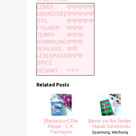
COVER
🩷🩷🩷🩷🩷
GRUNDIDEE
🩷🩷🩷🩷🩷
STIL
🩷🩷🩷🩷🩷
FIGUREN
🩷🩷🩷
TEMPO
🩷🩷🩷
SPANNUNG
🩷🩷🩷
SCHLUSS
🩷🩷
LESESPASS
🩷🩷🩷
SPICE
⭐️⭐️⭐️
GESAMT
Related Posts
[Rezension] Die
Bevor sie ihn finden
Klippe - S. K.
- Natali Simmonds
Tremayne
Spannung, Werbung