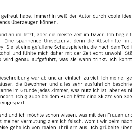
r gefreut habe. Immerhin weiß der Autor durch coole Ide
llends überzeugen können.
nd an im Jetzt, aber die meiste Zeit im Davor. Ich begleit
. Eine spannende Umsetzung, denn die Abschnitte im J
y. Sie ist eine gefallene Schauspielerin, die nach dem Tod 
lkohol und fühlte mich daher mit der Zeit echt unwohl. St
s wird genau aufgeführt, was sie wann trinkt. Ich konn
Beschreibung war ab und an einfach zu viel. Ich meine, g
äuser, die Bewohner und alles sehr ausführlich beschri
kenne im Grunde jedes Zimmer, was nützlich ist, aber es 
indern. Ich glaube bei dem Buch hätte eine Skizze von Se
 eingespart.
nend und ich möchte schon wissen, was mit den Frauen un
mit meiner Vermutung ziemlich falsch. Womit wir beim näc
ise gehe ich von realen Thrillern aus. Ich grübelte übe