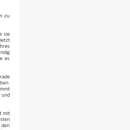
sich gegenseitig. Sie zieht in das Haus und
muss schon bald erkennen, dass viel mehr
dahintersteckt. Meine Leseeindrücke Die
en zu
Klippe - ist ein Thriller, bei dem ich mich
direkt fragte: Gehen den Verlagen die Titel
e sie
aus? Erst vor wenigen Wochen las ich einen
etzt
anderen Thriller mit dem gleichen Titel.
ihres
Tatsächlich sind sie sehr unterschiedlich,
ändig
haben aber noch eine Gemeinsamkeit. Sie
te es
haben mich leider nicht überzeu...
erade
eben.
nimmt
e und
d mit
hsten
r den