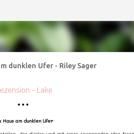
Direkt zum Hauptbereich
am dunklen Ufer - Riley Sager
ezension - Lake
•
•
•
s Haus am dunklen Ufer