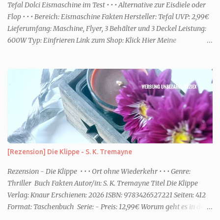
einem frisch-fruchtigen Duft, wie die Kneipp Aroma-Pflegedusche
Tefal Dolci Eismaschine im Test • • • Alternative zur Eisdiele oder
“ Sommer Flirt ...
Flop • • • Bereich: Eismaschine Fakten Hersteller: Tefal UVP: 2,99€
Lieferumfang: Maschine, Flyer, 3 Behälter und 3 Deckel Leistung:
600W Typ: Einfrieren Link zum Shop: Klick Hier Meine
Erfahrungen Erste Schritte Die Maschine kommt in einem großen
Karton. Da sie jedoch nicht viel beinhaltet ist sie schnell
ausgepackt und aufgebaut. Eine Anleitung ist dabei, die enthält
aber nicht viele Informationen. Ob die Behälter in die
Spülmaschine dürfen oder ähnliches, habe ich dort jedenfalls nicht
entnehmen können. Rezepte gibt es über eine Art Flyer. Dort sind
Online ein paar Rezepte für die unterschiedlichsten Funktionen des
Gerätes. Für den Aufbau habe ich keine fünf Minuten benötigt. Die
Optik Die Optik ist nett. Sie erinnert mich von der Größe her an
[Rezension] Die Klippe - S. K. Tremayne
eine Kaffeemaschine. Farblich ist sie dezent und passt zum Eis. Ich
würde sagen Retro meets Moderne. Das Bedienfeld hat eine ...
Rezension - Die Klippe • • • Ort ohne Wiederkehr • • • Genre:
Thriller Buch Fakten Autor/in: S. K. Tremayne Titel Die Klippe
Verlag: Knaur Erschienen: 2026 ISBN: 9783426527221 Seiten: 412
Format: Taschenbuch Serie: - Preis: 12,99€ Worum geht es in dem
Buch Karenza hat ihre Routinen, als ihr Ex-Mann sie um Hilfe