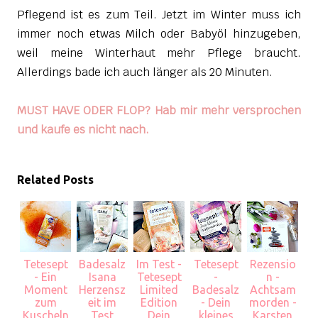
Pflegend ist es zum Teil. Jetzt im Winter muss ich
immer noch etwas Milch oder Babyöl hinzugeben,
weil meine Winterhaut mehr Pflege braucht.
Allerdings bade ich auch länger als 20 Minuten.
MUST HAVE ODER FLOP? Hab mir mehr versprochen
und kaufe es nicht nach.
Related Posts
Tetesept
Badesalz
Im Test -
Tetesept
Rezensio
- Ein
Isana
Tetesept
-
n -
Moment
Herzensz
Limited
Badesalz
Achtsam
zum
eit im
Edition
- Dein
morden -
Kuscheln
Test
Dein
kleines
Karsten