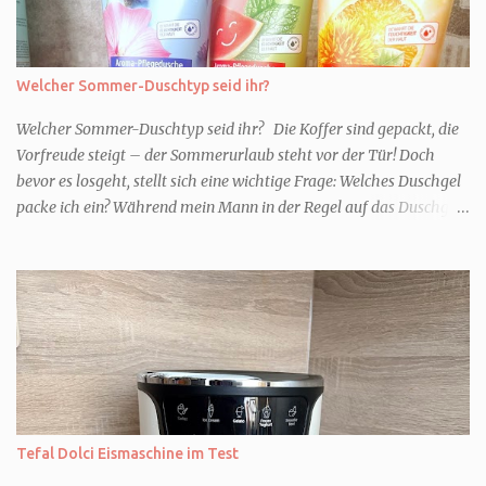
Welcher Sommer-Duschtyp seid ihr?
Welcher Sommer-Duschtyp seid ihr? Die Koffer sind gepackt, die
Vorfreude steigt – der Sommerurlaub steht vor der Tür! Doch
bevor es losgeht, stellt sich eine wichtige Frage: Welches Duschgel
packe ich ein? Während mein Mann in der Regel auf das Duschgel
im Hotel zurückgreift und den Kids das herzlich egal ist, überlege
ich tatsächlich sehr lang. Warum? Für mich ist die Dusche im
Urlaub Entspannung und Wellness. Falls ihr ähnlich denkt, lasst
uns doch herausfinden, welcher Duschtyp ihr seid. TYP
GENIESSER Egal, ob Strand oder Städtetrip - für euch gehört
gutes Essen, ein guter Wein oder Cocktail, vielleicht ein gutes Buch
dazu. Ihr liebt es Sonnenuntergänge zu beobachten und genießt
einfach jeden Moment. Dann seid ihr wie ich der Typ Genießer.
Hier empfehle ich tatsächlich Düfte die zur Jahreszeit passen, weil
Tefal Dolci Eismaschine im Test
ihr dann bessere entspannen könnt. Zum Beispiel ein Duschgel mit