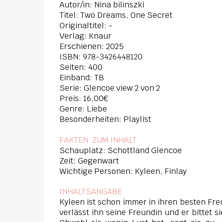
Autor/in: Nina bilinszki
Titel: Two Dreams, One Secret
Originaltitel: -
Verlag: Knaur
Erschienen: 2025
ISBN:
978-3426448120
Seiten: 400
Einband: TB
Serie: Glencoe view 2 von 2
Preis: 16,00€
Genre: Liebe
Besonderheiten: Playlist
FAKTEN ZUM INHAL
T
Schauplatz: Schottland Glencoe
Zeit: Gegenwart
Wichtige Personen: Kyleen, Finlay
INHALTSANGABE
Kyleen ist schon immer in ihren besten Fre
verlässt ihn seine Freundin und er bittet s