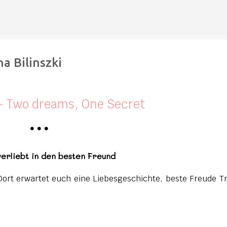
Direkt zum Hauptbereich
a Bilinszki
- Two dreams, One Secret
•
•
•
verliebt in den besten Freund
Dort erwartet euch eine Liebesgeschichte, beste Freude T