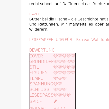
recht schnell auf. Dafür endet das Buch z
FAZIT
Butter bei die Fische - die Geschichte hat
und Rettungen. Mir mangelte es aber a
Wilderern.
LESEEMPFEHLUNG FÜR - Fan von Wohlfühlm
BEWERTUNG
COVER
🩷🩷🩷🩷🩷
GRUNDIDEE
🩷🩷🩷🩷🩷
STIL
🩷🩷🩷🩷🩷
FIGUREN
🩷🩷🩷🩷🩷
TEMPO
🩷🩷🩷
SPANNUNG
🩷🩷
SCHLUSS
🩷🩷🩷
LESESPASS
🩷🩷🩷🩷
🌶️
SPICE
⭐️⭐️⭐️⭐️
GESAMT