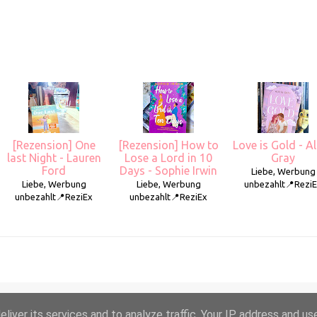
[Rezension] One
[Rezension] How to
Love is Gold - Al
last Night - Lauren
Lose a Lord in 10
Gray
Ford
Days - Sophie Irwin
Liebe, Werbung
Liebe, Werbung
Liebe, Werbung
unbezahlt📍Rezi
unbezahlt📍ReziEx
unbezahlt📍ReziEx
liver its services and to analyze traffic. Your IP address and us