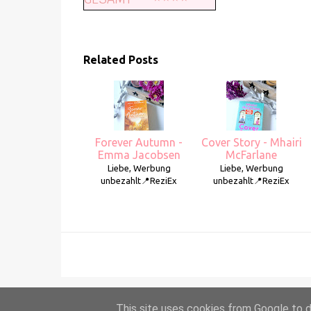
Related Posts
Forever Autumn -
Cover Story - Mhairi
Emma Jacobsen
McFarlane
Liebe, Werbung
Liebe, Werbung
unbezahlt📍ReziEx
unbezahlt📍ReziEx
This site uses cookies from Google to de