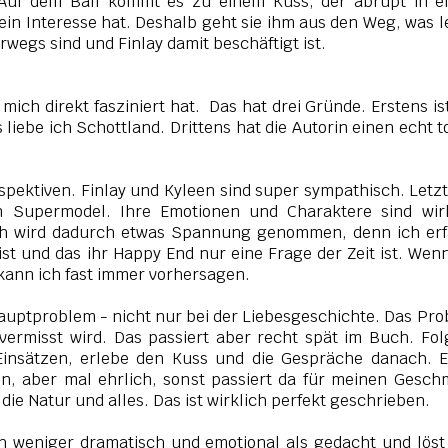
. Auf dem Ball kommt es zu einem Kuss, der abrupt in e
kein Interesse hat. Deshalb geht sie ihm aus den Weg, was l
rwegs sind und Finlay damit beschäftigt ist.
mich direkt fasziniert hat. Das hat drei Gründe. Erstens is
liebe ich Schottland. Drittens hat die Autorin einen echt t
spektiven. Finlay und Kyleen sind super sympathisch. Letz
in Supermodel. Ihre Emotionen und Charaktere sind wirk
ich wird dadurch etwas Spannung genommen, denn ich er
 ist und das ihr Happy End nur eine Frage der Zeit ist. Wen
e kann ich fast immer vorhersagen.
auptproblem - nicht nur bei der Liebesgeschichte. Das Pr
 vermisst wird. Das passiert aber recht spät im Buch. Fol
u Einsätzen, erlebe den Kuss und die Gespräche danach. E
len, aber mal ehrlich, sonst passiert da für meinen Gesc
 die Natur und alles. Das ist wirklich perfekt geschrieben.
h weniger dramatisch und emotional als gedacht und löst