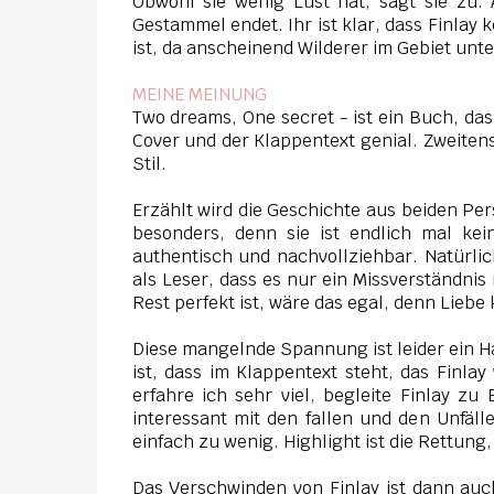
Obwohl sie wenig Lust hat, sagt sie zu
Gestammel endet. Ihr ist klar, dass Finlay 
ist, da anscheinend Wilderer im Gebiet unte
MEINE MEINUNG
Two dreams, One secret - ist ein Buch, das 
Cover und der Klappentext genial. Zweitens 
Stil.
Erzählt wird die Geschichte aus beiden Per
besonders, denn sie ist endlich mal ke
authentisch und nachvollziehbar. Natürl
als Leser, dass es nur ein Missverständnis
Rest perfekt ist, wäre das egal, denn Lieb
Diese mangelnde Spannung ist leider ein H
ist, dass im Klappentext steht, das Finlay
erfahre ich sehr viel, begleite Finlay z
interessant mit den fallen und den Unfäl
einfach zu wenig. Highlight ist die Rettung,
Das Verschwinden von Finlay ist dann auc