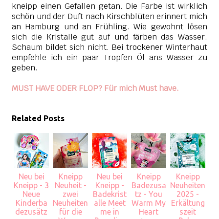
kneipp einen Gefallen getan. Die Farbe ist wirklich
schön und der Duft nach Kirschblüten erinnert mich
an Hamburg und an Frühling. Wie gewohnt lösen
sich die Kristalle gut auf und färben das Wasser.
Schaum bildet sich nicht. Bei trockener Winterhaut
empfehle ich ein paar Tropfen Öl ans Wasser zu
geben.
MUST HAVE ODER FLOP? Für mich Must have.
Related Posts
Neu bei
Kneipp
Neu bei
Kneipp
Kneipp
Kneipp - 3
Neuheit -
Kneipp -
Badezusa
Neuheiten
Neue
zwei
Badekrist
tz - You
2025 -
Kinderba
Neuheiten
alle Meet
Warm My
Erkältung
dezusätz
für die
me in
Heart
szeit