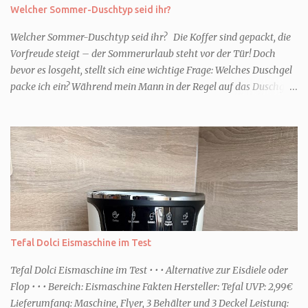
Welcher Sommer-Duschtyp seid ihr?
Welcher Sommer-Duschtyp seid ihr? Die Koffer sind gepackt, die
Vorfreude steigt – der Sommerurlaub steht vor der Tür! Doch
bevor es losgeht, stellt sich eine wichtige Frage: Welches Duschgel
packe ich ein? Während mein Mann in der Regel auf das Duschgel
im Hotel zurückgreift und den Kids das herzlich egal ist, überlege
ich tatsächlich sehr lang. Warum? Für mich ist die Dusche im
Urlaub Entspannung und Wellness. Falls ihr ähnlich denkt, lasst
uns doch herausfinden, welcher Duschtyp ihr seid. TYP
GENIESSER Egal, ob Strand oder Städtetrip - für euch gehört
gutes Essen, ein guter Wein oder Cocktail, vielleicht ein gutes Buch
dazu. Ihr liebt es Sonnenuntergänge zu beobachten und genießt
einfach jeden Moment. Dann seid ihr wie ich der Typ Genießer.
Hier empfehle ich tatsächlich Düfte die zur Jahreszeit passen, weil
Tefal Dolci Eismaschine im Test
ihr dann bessere entspannen könnt. Zum Beispiel ein Duschgel mit
einem frisch-fruchtigen Duft, wie die Kneipp Aroma-Pflegedusche
Tefal Dolci Eismaschine im Test • • • Alternative zur Eisdiele oder
“ Sommer Flirt ...
Flop • • • Bereich: Eismaschine Fakten Hersteller: Tefal UVP: 2,99€
Lieferumfang: Maschine, Flyer, 3 Behälter und 3 Deckel Leistung: